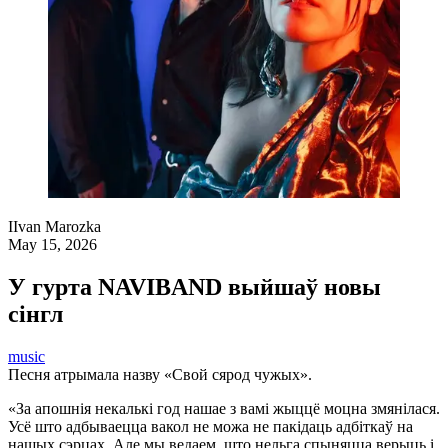
I
Ivan Marozka
May 15, 2026
У гурта NAVIBAND выйшаў новы
сінгл
music
Песня атрымала назву «Свой сярод чужых».
«За апошнія некалькі год нашае з вамі жыццё моцна змянілася.
Усё што адбываецца вакол не можа не пакідаць адбіткаў на
нашых сэрцах. Але мы ведаем, што нельга спыняцца верыць і