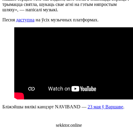
трымацца святла, шукаць свае агні на гэтым няпростым
шляху», — напісалі музыкі.
Песня
даступна
на ўсіх музычных платформах.
Бліжэйшы вялікі канцэрт NAVIBAND —
23 мая ў Варшаве
.
sekktor.online