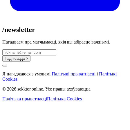
/newsletter
Нагадваем пра магчымасці, якія вы абіраеце важнымі.
Падпісацца >
Я пагаджаюся з умовамі
Палітыкі прыватнасці
і
Палітыкі
Cookies
.
© 2026 sekktor.online. Усе правы ахоўваюцца
Палітыка прыватнасці
Палітыка Cookies