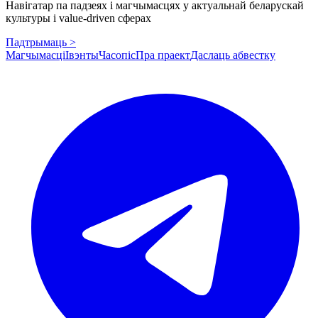
Навігатар па падзеях і магчымасцях у актуальнай беларускай
культуры і value-driven сферах
Падтрымаць >
Магчымасці
Івэнты
Часопіс
Пра праект
Даслаць абвестку