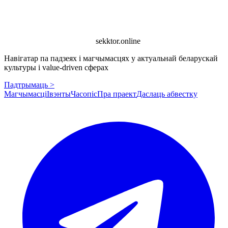
sekktor.online
Навігатар па падзеях і магчымасцях у актуальнай беларускай
культуры і value-driven сферах
Падтрымаць >
Магчымасці
Івэнты
Часопіс
Пра праект
Даслаць абвестку