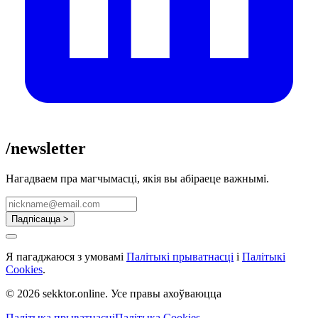
/newsletter
Нагадваем пра магчымасці, якія вы абіраеце важнымі.
Падпісацца >
Я пагаджаюся з умовамі
Палітыкі прыватнасці
і
Палітыкі
Cookies
.
© 2026 sekktor.online. Усе правы ахоўваюцца
Палітыка прыватнасці
Палітыка Cookies