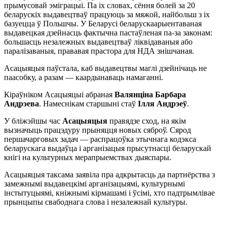
прымусовай эміграцыі. Па іх словах, сёння болей за 20
беларускіх выдавецтваў працуюць за мяжой, найбольш з іх
базуецца ў Польшчы. У Беларусі беларускаарыентаваная
выдавецкая дзейнасць фактычна пастаўленая па-за законам:
большасць незалежных выдавецтваў ліквідаваныя або
паралізаваныя, прававая прастора для НДА знішчаная.
Асацыяцыя паўстала, каб выдавецтвы маглі дзейнічаць не
паасобку, а разам — каардынаваць намаганні.
Кіраўніком Асацыяцыі абраная
Валянціна Барбара
Андрэева
. Намеснікам старшыні стаў
Ілля Андрэеў
.
У бліжэйшы час
Асацыяцыя
правядзе сход, на якім
вызначыць працэдуру прыняцця новых сяброў. Сярод
першачарговых задач — распрацоўка этычнага кодэкса
беларускага выдаўца і арганізацыя прысутнасці беларускай
кнігі на культурных мерапрыемствах дыяспары.
Асацыяцыя таксама заявіла пра адкрытасць да партнёрства з
замежнымі выдавецкімі арганізацыямі, культурнымі
інстытуцыямі, кніжнымі кірмашамі і ўсімі, хто падтрымлівае
прынцыпы свабоднага слова і незалежнай культуры.