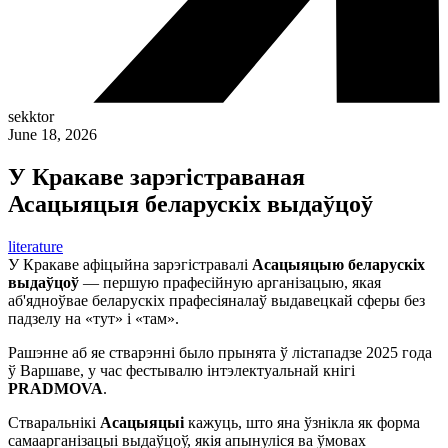
sekktor
June 18, 2026
У Кракаве зарэгістраваная
Асацыяцыя беларускіх выдаўцоў
literature
У Кракаве афіцыйна зарэгістравалі
Асацыяцыю беларускіх
выдаўцоў
— першую прафесійную арганізацыю, якая
аб'ядноўвае беларускіх прафесіяналаў выдавецкай сферы без
падзелу на «тут» і «там».
Рашэнне аб яе стварэнні было прынята ў лістападзе 2025 года
ў Варшаве, у час фестывалю інтэлектуальнай кнігі
PRADMOVA
.
Стваральнікі
Асацыяцыі
кажуць, што яна ўзнікла як форма
самаарганізацыі выдаўцоў, якія апынуліся ва ўмовах