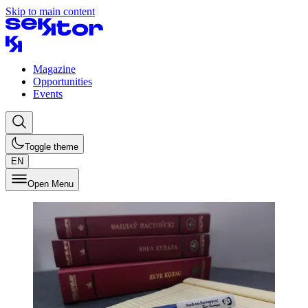
Skip to main content
Magazine
Opportunities
Events
Toggle theme
EN
Open Menu