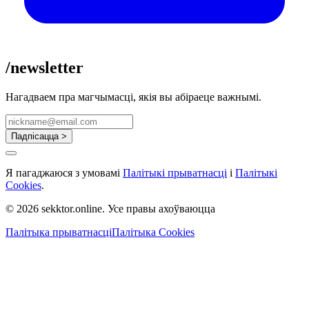
/newsletter
Нагадваем пра магчымасці, якія вы абіраеце важнымі.
Падпісацца >
Я пагаджаюся з умовамі
Палітыкі прыватнасці
і
Палітыкі
Cookies
.
© 2026 sekktor.online. Усе правы ахоўваюцца
Палітыка прыватнасці
Палітыка Cookies