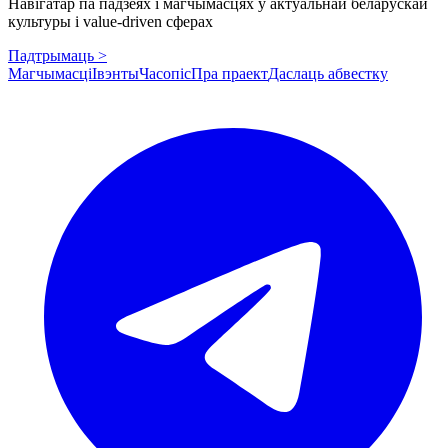
Навігатар па падзеях і магчымасцях у актуальнай беларускай
культуры і value-driven сферах
Падтрымаць >
Магчымасці
Івэнты
Часопіс
Пра праект
Даслаць абвестку