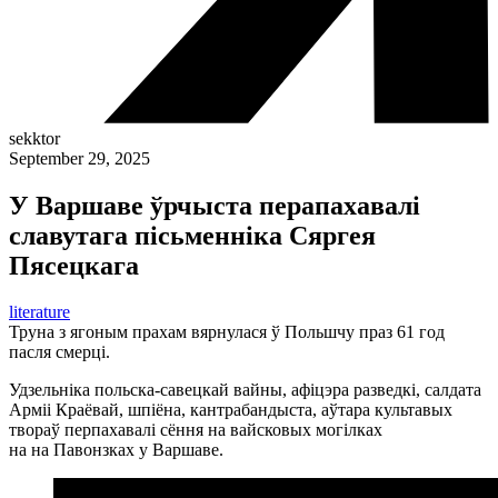
sekktor
September 29, 2025
У Варшаве ўрчыста перапахавалі
славутага пісьменніка Сяргея
Пясецкага
literature
Труна з ягоным прахам вярнулася ў Польшчу праз 61 год
пасля смерці.
Удзельніка польска-савецкай вайны, афіцэра разведкі, салдата
Арміі Краёвай, шпіёна, кантрабандыста, аўтара культавых
твораў перпахавалі сёння на вайсковых могілках
на на Павонзках у Варшаве.