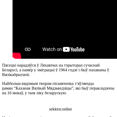
Пясецкі нарадзіўся ў Ляхавічах на тэрыторыі сучаснай
Беларусі, а памёр у эміграцыі ў 1964 годзе і быў пахаваны ў
Вялікабрытаніі.
Найбольш вядомым творам пісьменніка з’яўляецца
раман “Каханак Вялікай Мядзьведзіцы”, які быў перакладзены
на 16 моваў, у тым ліку беларускую.
sekktor.online