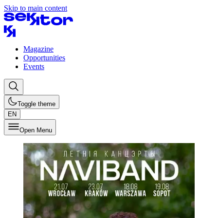
Skip to main content
Magazine
Opportunities
Events
Toggle theme
EN
Open Menu