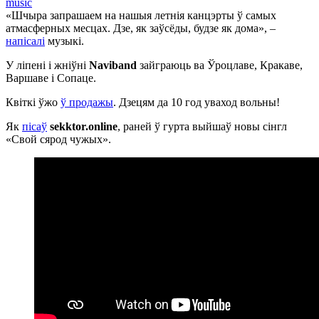
music
«Шчыра запрашаем на нашыя летнія канцэрты ў самых
атмасферных месцах. Дзе, як заўсёды, будзе як дома», –
напісалі
музыкі.
У ліпені і жніўні
Naviband
зайграюць ва Ўроцлаве, Кракаве,
Варшаве і Сопаце.
Квіткі ўжо
ў продажы
. Дзецям да 10 год уваход вольны!
Як
пісаў
sekktor.online
, раней ў гурта выйшаў новы сінгл
«Свой сярод чужых».