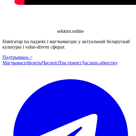
sekktor.online
Навігатар па падзеях і магчымасцях у актуальнай беларускай
культуры і value-driven сферах
Падтрымаць >
Магчымасці
Івэнты
Часопіс
Пра праект
Даслаць абвестку