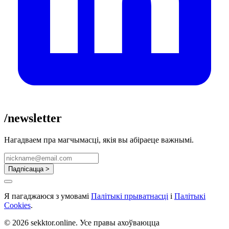
/newsletter
Нагадваем пра магчымасці, якія вы абіраеце важнымі.
Падпісацца >
Я пагаджаюся з умовамі
Палітыкі прыватнасці
і
Палітыкі
Cookies
.
© 2026 sekktor.online. Усе правы ахоўваюцца