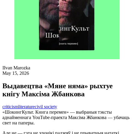
I
Ivan Marozka
May 15, 2026
Выдавецтва «Мяне няма» рыхтуе
кнігу Максіма Жбанкова
criticism
literature
civil society
«ШокингКульт. Книга перемен» — выбраныя тэксты
аднайменнага YouTube-праекта Максіма Жбанкова — убачаць
свет на паперы.
Але не — гэта не хронікі падзеяў і не прыватныя нататкі.