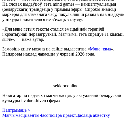
Па словах выдаўцоў, гэта mind games — канцэптуалізацыя
(беларускага) трындзеца ў прамым эфіры. Спробы знайсці
маркеры для зламанага часу, пакуль ляціш разам з ім з ніадкуль
у нікуды і намагаешся не з’ехаць з глузду.
«Для мяне гэтыя тэксты сталіся эмацыйнай тэрапіяй
і крэатыўнай перазагрузкай. Магчыма, гэта спрацуе і з кімсьці
яшчэ», — кажа аўтар.
Замовіць кнігу можна на сайце выдавецтва «
Мяне няма
».
Папяровы наклад чакаецца ў чэрвені 2026 года.
sekktor.online
Навігатар па падзеях і магчымасцях у актуальнай беларускай
культуры і value-driven сферах
Падтрымаць >
Магчымасці
Івэнты
Часопіс
Пра праект
Даслаць абвестку