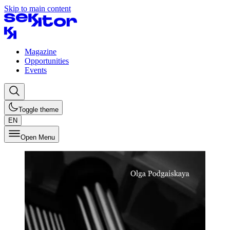
Skip to main content
Magazine
Opportunities
Events
Toggle theme
EN
Open Menu