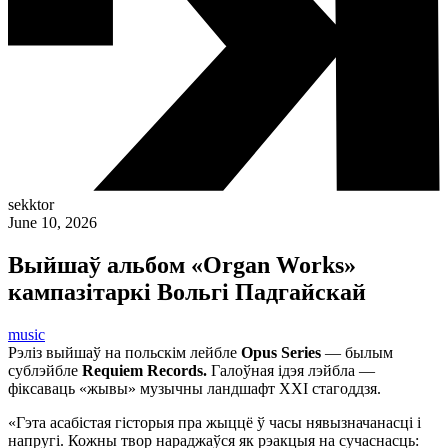
sekktor
June 10, 2026
Выйшаў альбом «Organ Works»
кампазітаркі Вольгі Падгайскай
music
Рэліз выйшаў на польскім лейбле
Opus Series
— былым
сублэйбле
Requiem Records.
Галоўная ідэя лэйбла —
фіксаваць «жывы» музычны ландшафт XXI стагоддзя.
«Гэта асабістая гісторыя пра жыццё ў часы нявызначанасці і
напругі. Кожны твор нараджаўся як рэакцыя на сучаснасць: