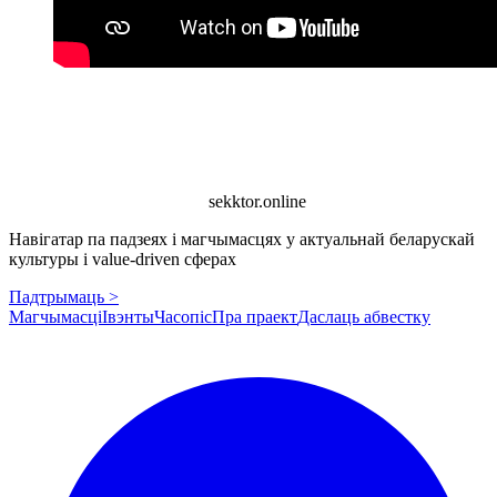
sekktor.online
Навігатар па падзеях і магчымасцях у актуальнай беларускай
культуры і value-driven сферах
Падтрымаць >
Магчымасці
Івэнты
Часопіс
Пра праект
Даслаць абвестку