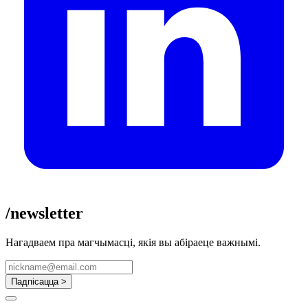
/newsletter
Нагадваем пра магчымасці, якія вы абіраеце важнымі.
Падпісацца >