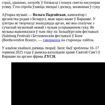
страх, цішыню, патрэбу ў блізкасці і пошук святла насуперак
усяму. Гэта спроба ўлавіць эмоцыі і досвед, захаваныя ў гуку.
Аўтарка музыкі —
Вольга Падгайская
, кампазітар і
арганістка родам з Беларусі, якая зараз жыве ў Варшаве. У
цэнтры яе творчасці знаходзіцца арган, які яна спалучае з
сучаснай музычнай мовай і чулым успрыманнем гуку. Яе
музыка выконвалася ў тым ліку на Зальцбургскім фестывалі
(Salzburg Festival) і Бетховенскім фестывалі ў Боне
(Beethovenfest Bonn)», —
гаворыцца
на старонцы лэйбла.
У альбом увайшлі дзевяць твораў. Запіс быў зроблены 16–17
чэрвеня 2025 года ў рымска-каталіцкім храме Святой Сям’і ў
Варшаве на аргане фірмы
ZYCH
.