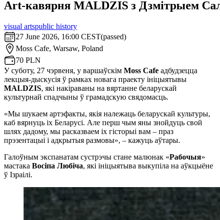
Art-кавярня MALDZIS з Дзмітрыем Са
visual arts
public history
27 June 2026, 16:00 CEST
(
passed
)
Moss Cafe,
Warsaw, Poland
70 PLN
У суботу, 27 чэрвеня, у варшаўскім
Moss Cafe
адбудзецца
лекцыя-дыскусія ў рамках новага праекту ініцыятывы
MALDZIS
, які накіраваны на вяртанне беларускай
культурнай спадчыны ў грамадскую свядомасць.
«Мы шукаем артэфакты, якія належаць беларускай культуры,
каб вярнуць іх Беларусі. Але перш чым яны знойдуць свой
шлях дадому, мы расказваем іх гісторыі вам – праз
прэзентацыі і адкрытыя размовы», – кажуць аўтары.
Галоўным экспанатам сустрэчы стане малюнак «
Рабочыя
»
мастака
Восіпа Любіча
, які ініцыятыва выкупіла на аўкцыёне
ў Ізраілі.