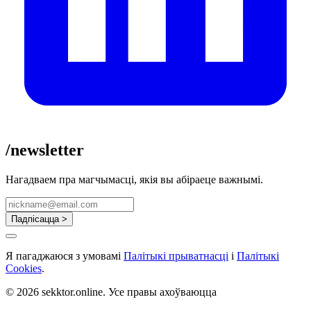
/newsletter
Нагадваем пра магчымасці, якія вы абіраеце важнымі.
Падпісацца >
Я пагаджаюся з умовамі
Палітыкі прыватнасці
і
Палітыкі
Cookies
.
© 2026 sekktor.online. Усе правы ахоўваюцца