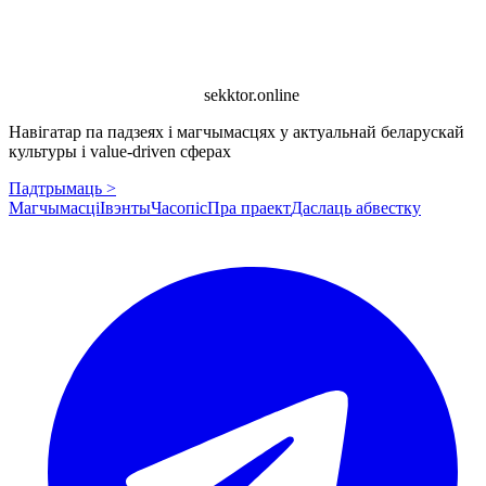
sekktor.online
Навігатар па падзеях і магчымасцях у актуальнай беларускай
культуры і value-driven сферах
Падтрымаць >
Магчымасці
Івэнты
Часопіс
Пра праект
Даслаць абвестку