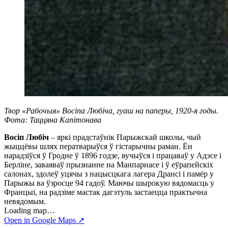
Твор «Рабочыя» Восіпа Любіча, гуаш на паперы, 1920-я годы.
Фота: Таццяна Капітонава
Восіп Любіч
– яркі прадстаўнік Парыжскай школы, чый
жыццёвы шлях ператварыўся ў гістарычны раман. Ён
нарадзіўся ў Гродне ў 1896 годзе, вучыўся і працаваў у Адэсе і
Берліне, заваяваў прызнанне на Манпарнасе і ў еўрапейскіх
салонах, здолеў уцячы з нацысцкага лагера Дрансі і памёр у
Парыжы ва ўзросце 94 гадоў. Маючы шырокую вядомасць у
Францыі, на радзіме мастак дагэтуль застаецца практычна
невядомым.
Loading map…
Open in Google Maps ↗