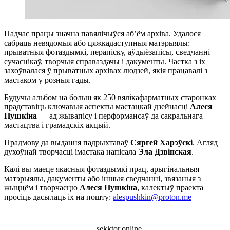
Падчас працы значна павялічыўся аб’ём архіва. Удалося
сабраць невядомыя або цяжкадаступныя матэрыялы:
прыватныя фотаздымкі, перапіску, аўдыёзапісы, сведчанні
сучаснікаў, творчыя справаздачы і дакументы. Частка з іх
захоўвалася ў прыватных архівах людзей, якія працавалі з
мастаком у розныя гады.
Будучы альбом на больш як 250 вялікафарматных старонках
прадставіць ключавыя аспекты мастацкай дзейнасці
Алеся
Пушкіна
— ад жывапісу і перформансаў да сакральнага
мастацтва і грамадскіх акцый.
Прадмову да выдання падрыхтаваў
Сяргей Харэўскі
. Агляд
духоўнай творчасці імастака напісала
Эла Дзвінская
.
Калі вы маеце якасныя фотаздымкі прац, арыгінальныя
матэрыялы, дакументы або іншыя сведчанні, звязаныя з
жыццём і творчасцю
Алеся Пушкіна
, калектыў праекта
просіць дасылаць іх на пошту:
alespushkin@proton.me
sekktor.online