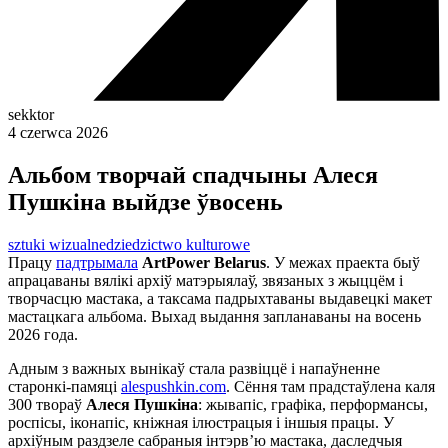
sekktor
4 czerwca 2026
Альбом творчай спадчыны Алеся
Пушкіна выйдзе ўвосень
sztuki wizualne
dziedzictwo kulturowe
Працу
падтрымала
ArtPower Belarus
. У межах праекта быў
апрацаваны вялікі архіў матэрыялаў, звязаных з жыццём і
творчасцю мастака, а таксама падрыхтаваны выдавецкі макет
мастацкага альбома. Выхад выдання запланаваны на восень
2026 года.
Адным з важных вынікаў стала развіццё і напаўненне
старонкі-памяці
alespushkin.com
. Сёння там прадстаўлена каля
300 твораў
Алеся Пушкіна
: жывапіс, графіка, перформансы,
роспісы, іконапіс, кніжная ілюстрацыя і іншыя працы. У
архіўным раздзеле сабраныя інтэрв’ю мастака, даследчыя