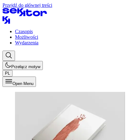
Przejdź do głównej treści
Czasopis
Możliwości
Wydarzenia
Przełącz motyw
PL
Open Menu