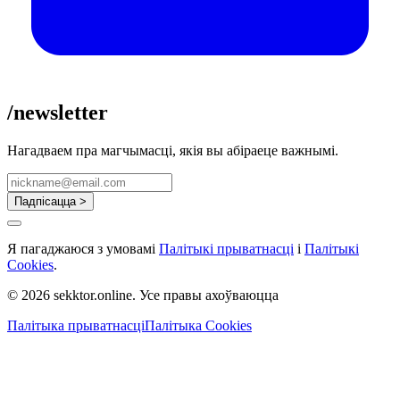
/newsletter
Нагадваем пра магчымасці, якія вы абіраеце важнымі.
Падпісацца >
Я пагаджаюся з умовамі
Палітыкі прыватнасці
і
Палітыкі
Cookies
.
© 2026 sekktor.online. Усе правы ахоўваюцца
Палітыка прыватнасці
Палітыка Cookies