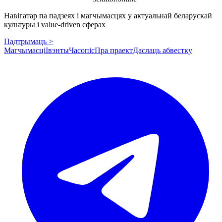
Навігатар па падзеях і магчымасцях у актуальнай беларускай
культуры і value-driven сферах
Падтрымаць >
Магчымасці
Івэнты
Часопіс
Пра праект
Даслаць абвестку