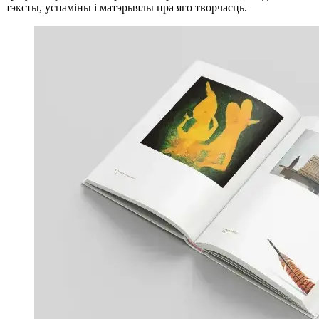
тэксты, успаміны і матэрыялы пра яго творчасць.