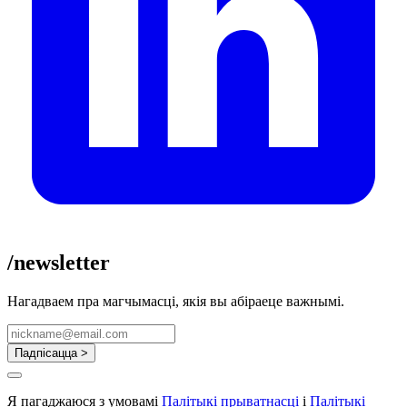
/newsletter
Нагадваем пра магчымасці, якія вы абіраеце важнымі.
Падпісацца >
Я пагаджаюся з умовамі
Палітыкі прыватнасці
і
Палітыкі