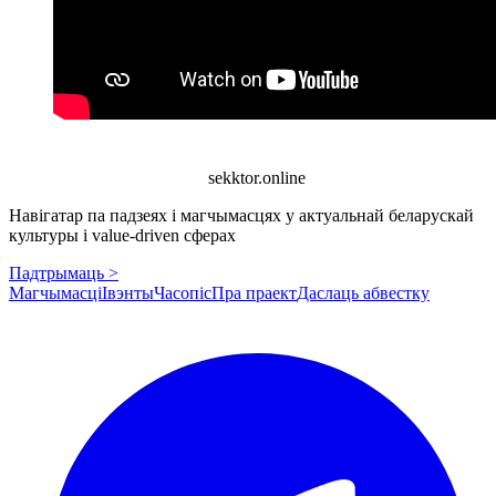
sekktor.online
Навігатар па падзеях і магчымасцях у актуальнай беларускай
культуры і value-driven сферах
Падтрымаць >
Магчымасці
Івэнты
Часопіс
Пра праект
Даслаць абвестку