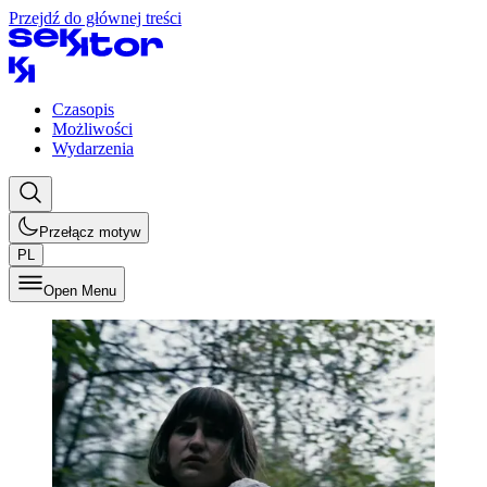
Przejdź do głównej treści
Czasopis
Możliwości
Wydarzenia
Przełącz motyw
PL
Open Menu