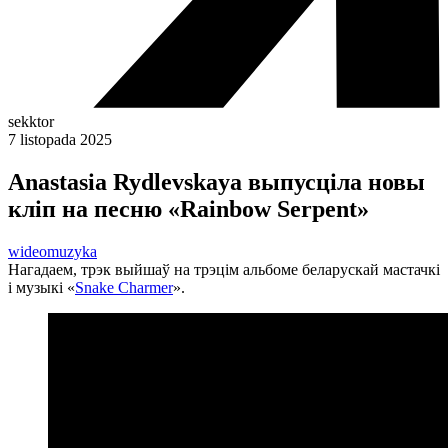
sekktor
7 listopada 2025
Anastasia Rydlevskaya выпусціла новы
кліп на песню «Rainbow Serpent»
wideo
muzyka
Нагадаем, трэк выйшаў на трэцім альбоме беларускай мастачкі
і музыкі «
Snake Charmer
».