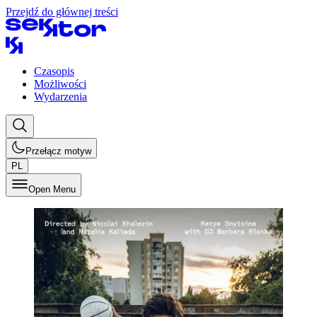
Przejdź do głównej treści
Czasopis
Możliwości
Wydarzenia
Przełącz motyw
PL
Open Menu