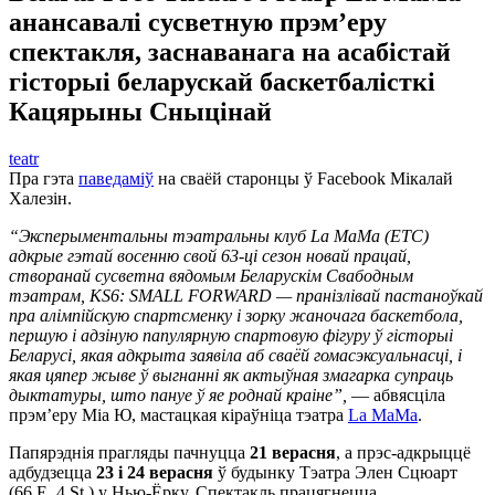
анансавалі сусветную прэм’еру
спектакля, заснаванага на асабістай
гісторыі беларускай баскетбалісткі
Кацярыны Сныцінай
teatr
Пра гэта
паведаміў
на сваёй старонцы ў Facebook Мікалай
Халезін.
“Эксперыментальны тэатральны клуб La MaMa (ETC)
адкрые гэтай восенню свой 63-ці сезон новай працай,
створанай сусветна вядомым Беларускім Свабодным
тэатрам, KS6: SMALL FORWARD — пранізлівай пастаноўкай
пра алімпійскую спартсменку і зорку жаночага баскетбола,
першую і адзіную папулярную спартовую фігуру ў гісторыі
Беларусі, якая адкрыта заявіла аб сваёй гомасэксуальнасці, і
якая цяпер жыве ў выгнанні як актыўная змагарка супраць
дыктатуры, што пануе ў яе роднай краіне”,
— абвясціла
прэм’еру Міа Ю, мастацкая кіраўніца тэатра
La MaMa
.
Папярэднія прагляды пачнуцца
21 верасня
, а прэс-адкрыццё
адбудзецца
23 і 24 верасня
ў будынку Тэатра Элен Сцюарт
(66 E. 4 St.) у Нью-Ёрку. Спектакль працягнецца