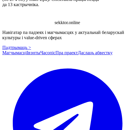
да 13 кастрычніка.
sekktor.online
Навігатар па падзеях і магчымасцях у актуальнай беларускай
культуры і value-driven сферах
Падтрымаць >
Магчымасці
Івэнты
Часопіс
Пра праект
Даслаць абвестку