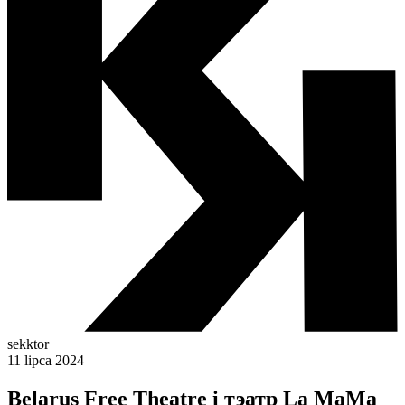
sekktor
11 lipca 2024
Belarus Free Theatre і тэатр La MaMa