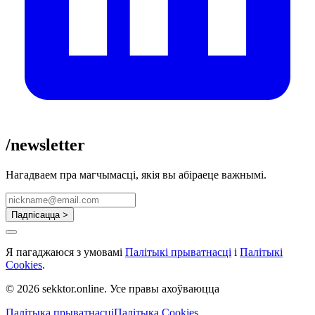
/newsletter
Нагадваем пра магчымасці, якія вы абіраеце важнымі.
Падпісацца >
Я пагаджаюся з умовамі
Палітыкі прыватнасці
і
Палітыкі
Cookies
.
© 2026 sekktor.online. Усе правы ахоўваюцца
Палітыка прыватнасці
Палітыка Cookies