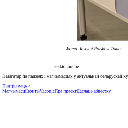
Фота: Instytut Polski w Tokio
sekktor.online
Навігатар па падзеях і магчымасцях у актуальнай беларускай кул
Падтрымаць >
Магчымасці
Івэнты
Часопіс
Пра праект
Даслаць абвестку