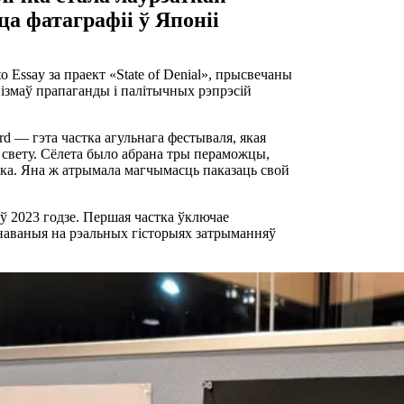
а фатаграфіі ў Японіі
 Essay за праект «State of Denial», прысвечаны
ізмаў прапаганды і палітычных рэпрэсій
d — гэта частка агульнага фестываля, якая
о свету. Сёлета было абрана тры пераможцы,
ка. Яна ж атрымала магчымасць паказаць свой
ы ў 2023 годзе. Першая частка ўключае
наваныя на рэальных гісторыях затрыманняў