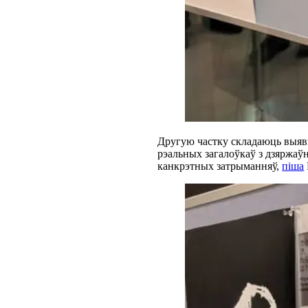
Другую частку складаюць выявы
рэальных загалоўкаў з дзяржаў
канкрэтных затрыманняў,
піша