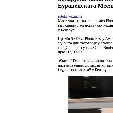
Еўрапейскага Месяц
sztuki wizualne
Мастачка атрымала прэмію Photo
візуальнаму асэнсаванню механ
у Беларусі.
Прэмія SEEEU Photo Essay Awar
адкрыта для фатографаў з усяг
галоўны прыз узяла Саша Вяліч
праект у Токіа.
«State of Denial» быў распачат
пастановачныя фотаздымкі, зас
і судовых працэсаў у Беларусі.