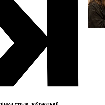
ічка стала лаўрэаткай