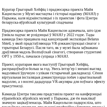
Куратар Грыгорый Хейфіц і прадзюсарка праекта Майя
Кацнельсон у Музеі мастацтва і гісторыі юдаізму (MAHJ) у
Парыжы, каля відэаінсталяцыі з іх праектам / фота Цэнтра
беларуска-яўрэйскай культурнай спадчыны
Прадзюсарка праекта Майя Кацнельсон адзначыла, што ідэя
ўзнікла падчас яе рэзідэнцыі ў MAHJ у 2022 годзе. Тады
каманда ўжо працавала над канцэпцыяй экспазіцыі Belarus
Shtetl, у якой прадстаўляюцца VR-рэкканструкцыі сінагог з
тэрыторыі Беларусі. Пасля таго, як у музеі была заўважана
драўляная мадэль Волпаўскай сінагогі, створаная студэнтамі
ОРТ у 1950-х, пачалася супраца з MAHJ.
Праект, куратарам якога выступіў Грыгорый Хейфіц,
распрацоўваўся больш за год. Увесь інтэр’ер і знешні выгляд
мадэлявалі ўручную з улікам гістарычнай дакладнасці. Сёння
віртуальная інсталяцыя дэманструецца побач з арыгінальнай
мадэллю, а з восені дададуцца VR-акуляры для поўнага эфекту
прысутнасці.
Каманда Цэнтра таксама прадставіла праект на канферэнцыі
еўрапейскіх яўрэйскіх музеяў у Парыжы, дзе ён выклікаў
значную зацікаўленасць. Майя Кацнэльсон падкрэсліла, што
такая ўвага сведчыць пра высокі прафесійны ўзровень працы і