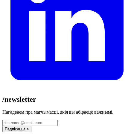
/newsletter
Нагадваем пра магчымасці, якія вы абіраеце важнымі.
Падпісацца >