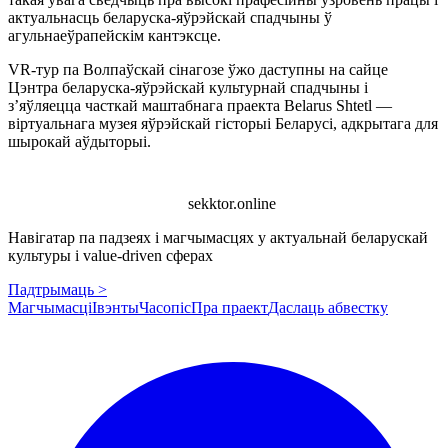
актуальнасць беларуска-яўрэйскай спадчыны ў
агульнаеўрапейскім кантэксце.
VR-тур па Волпаўскай сінагозе ўжо даступны на сайце
Цэнтра беларуска-яўрэйскай культурнай спадчыны і
з’яўляецца часткай маштабнага праекта Belarus Shtetl —
віртуальнага музея яўрэйскай гісторыі Беларусі, адкрытага для
шырокай аўдыторыі.
sekktor.online
Навігатар па падзеях і магчымасцях у актуальнай беларускай
культуры і value-driven сферах
Падтрымаць >
Магчымасці
Івэнты
Часопіс
Пра праект
Даслаць абвестку