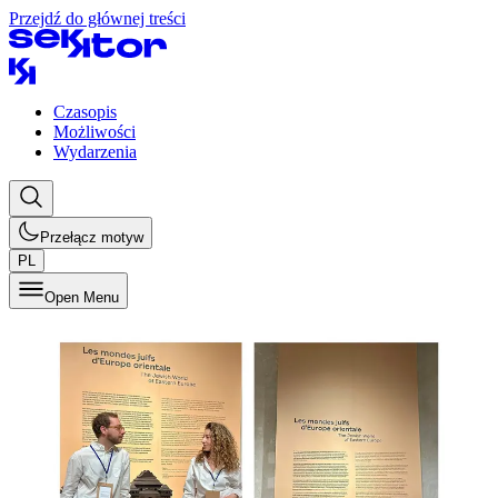
Przejdź do głównej treści
Czasopis
Możliwości
Wydarzenia
Przełącz motyw
PL
Open Menu