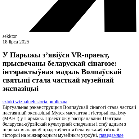
sekktor
18 lipca 2025
У Парыжы з’явіўся VR-праект,
прысвечаны беларускай сінагозе:
інтэрактыўная мадэль Волпаўскай
святыні стала часткай музейнай
экспазіцыі
sztuki wizualne
historia publiczna
Віртуальная рэканструкцыя Волпаўскай сінагогі стала часткай
пастаяннай экспазіцыі Музея мастацтва і гісторыі юдаізму
(MAHJ) у Парыжы. Праект быў распрацаваны Цэнтрам
беларуска-яўрэйскай культурнай спадчыны і стаў адным з
першых выпадкаў прадстаўлення беларуска-яўрэйскай
гісторыі на міжнародным музейным узроўні,
паведамляе