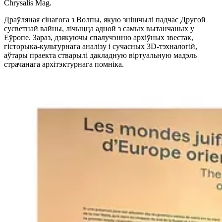
Chrysalis Mag.
Драўляная сінагога з Волпы, якую знішчылі падчас Другой
сусветнай вайны, лічыцца адной з самых вытанчаных у
Еўропе. Зараз, дзякуючы спалучэнню архіўных звестак,
гісторыка-культурнага аналізу і сучасных 3D-тэхналогій,
аўтары праекта стварылі дакладную віртуальную мадэль
страчанага архітэктурнага помніка.