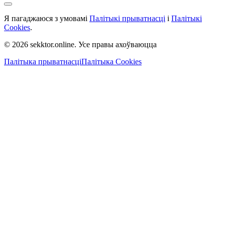
Я пагаджаюся з умовамі
Палітыкі прыватнасці
і
Палітыкі
Cookies
.
© 2026 sekktor.online. Усе правы ахоўваюцца
Палітыка прыватнасці
Палітыка Cookies