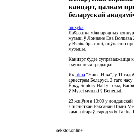
канцэрт, цалкам п
беларускай акадэм
muzyka
Лаўрэатка міжнародных конкур
музыкі ў Лондане Ева Волкава 
у Вялікабрытаніі, поўнасцю пр
музыцы.
Канцэрт будзе суправаджацца к
і музычныя традыцыі.
Як
піша
“Наша Ніва”, у 11 гад
аркестрам Беларусі. З таго часу
Ёрку, Suntory Hall у Токіа, Barbi
ў Музеі музыкі ў Венецыі.
23 жніўня а 13:00 у лонданскай 
з піяністкай Раксанай Шыні-Ме
кампазітараў, сярод якіх Галіна
sekktor.online