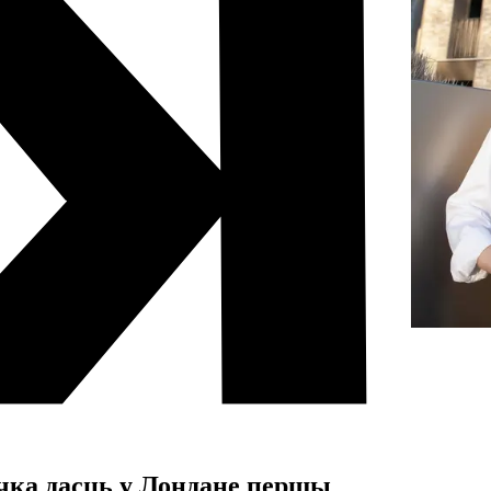
чка дасць у Лондане першы