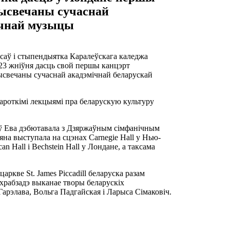
рысвечаны сучаснай
ічнай музыцы
саў і стыпендыятка Каралеўскага каледжа
23 жніўня дасць свой першы канцэрт
ысвечаны сучаснай акадэмічнай беларускай
ароткімі лекцыямі пра беларускую культуру
оў Ева дэбютавала з Дзяржаўным сімфанічным
 яна выступала на сцэнах Carnegie Hall у Нью-
can Hall і Bechstein Hall у Лондане, а таксама
царкве St. James Piccadill беларуска разам
храбзадэ выканае творы беларускіх
 Гарэлава, Вольга Падгайская і Ларыса Сімаковіч.