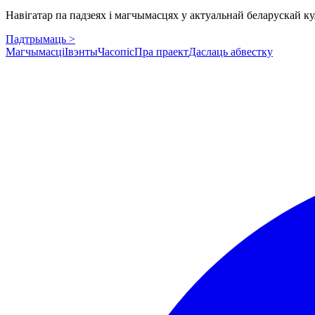
Навігатар па падзеях і магчымасцях у актуальнай беларускай кул
Падтрымаць >
Магчымасці
Івэнты
Часопіс
Пра праект
Даслаць абвестку