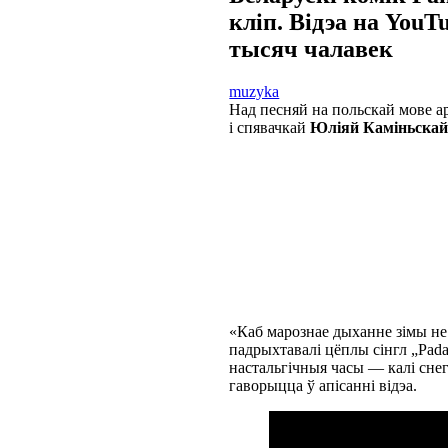
кліп. Відэа на YouT
тысяч чалавек
muzyka
Над песняй на польскай мове а
і спявачкай
Юліяй Каміньска
«Каб марознае дыханне зімы не
падрыхтавалі цёплы сінгл „Pada,
настальгічныя часы — калі сне
гаворыцца ў апісанні відэа.