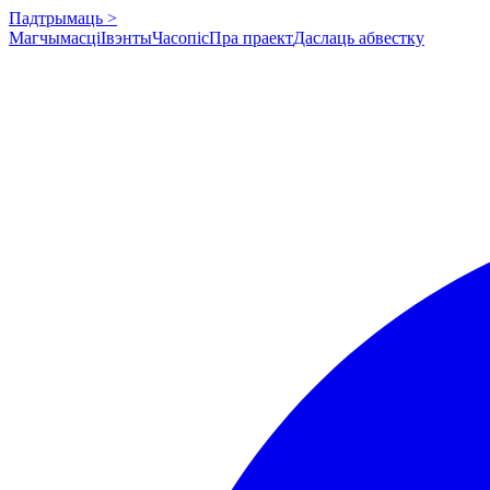
Падтрымаць >
Магчымасці
Івэнты
Часопіс
Пра праект
Даслаць абвестку