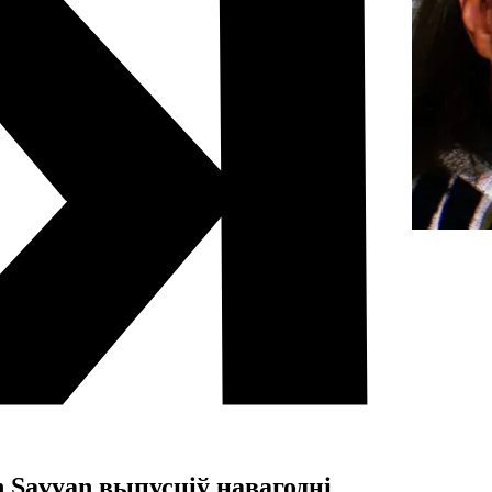
n Savyan выпусціў навагодні