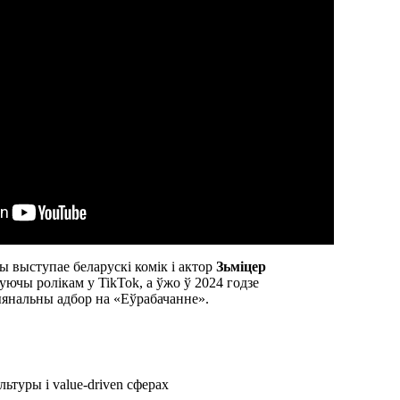
 выступае беларускі комік і актор
Зьміцер
уючы ролікам у TikTok, а ўжо ў 2024 годзе
ыянальны адбор на «Еўрабачанне».
ьтуры і value-driven сферах