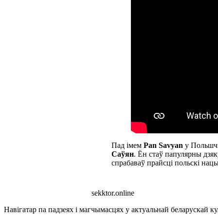
Пад імем
Pan Savyan
у Польшчы
Саўян
. Ён стаў папулярны дзяк
спрабаваў прайсці польскі нац
sekktor.online
Навігатар па падзеях і магчымасцях у актуальнай беларускай кул