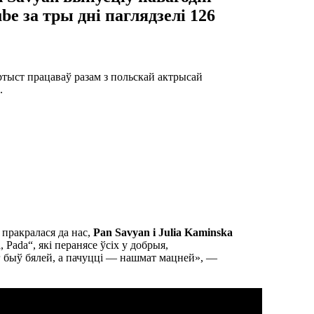
ube за тры дні паглядзелі 126
ртыст працаваў разам з польскай актрысай
й
.
 пракралася да нас,
Pan Savyan і Julia Kaminska
 Pada“, які перанясе ўсіх у добрыя,
г быў бялей, а пачуцці — нашмат мацней», —