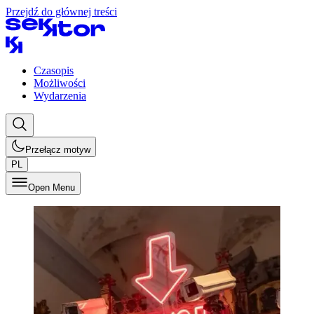
Przejdź do głównej treści
Czasopis
Możliwości
Wydarzenia
Przełącz motyw
PL
Open Menu