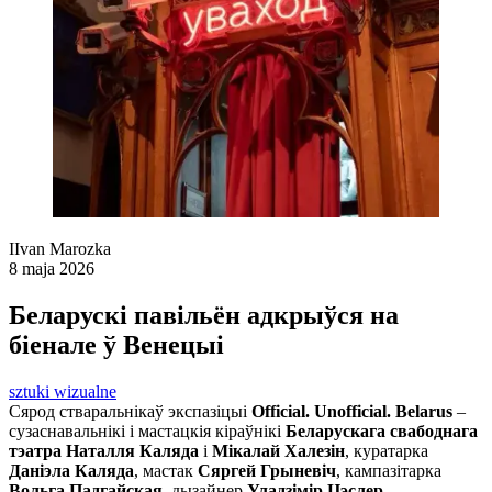
I
Ivan Marozka
8 maja 2026
Беларускі павільён адкрыўся на
біенале ў Венецыі
sztuki wizualne
Сярод стваральнікаў экспазіцыі
Official. Unofficial. Belarus
–
сузаснавальнікі і мастацкія кіраўнікі
Беларускага свабоднага
тэатра Наталля Каляда
і
Мікалай Халезін
, куратарка
Даніэла Каляда
, мастак
Сяргей Грыневіч
, кампазітарка
Вольга Падгайская
, дызайнер
Уладзімір Цэслер
.