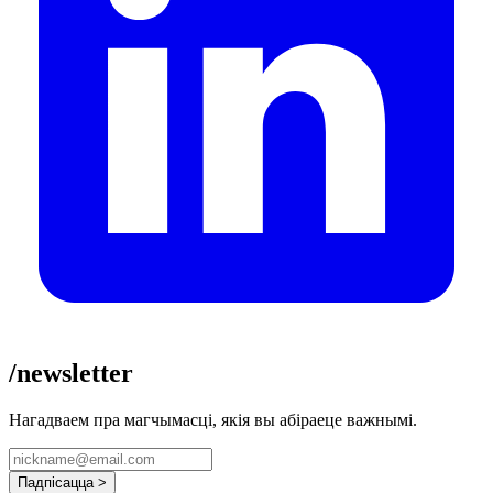
/newsletter
Нагадваем пра магчымасці, якія вы абіраеце важнымі.
Падпісацца >