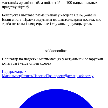
мастацкіх арганізацый, а побач з ёй — 100 нацыянальных
прадстаўніцтваў.
Беларуская выстава размешчаная ў касцёле Сан-Джавані
Евангеліста. Праект задуманы як шматсэнсарны досвед: яго
трэба не толькі глядзець, але і слухаць, адчуваць целам.
sekktor.online
Навігатар па падзеях і магчымасцях у актуальнай беларускай
культуры і value-driven сферах
Падтрымаць >
Магчымасці
Івэнты
Часопіс
Пра праект
Даслаць абвестку