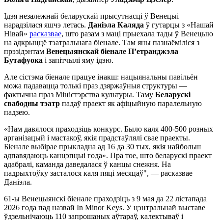
Ідэя незалежнай беларускай прысутнасці ў Венецыі
нарадзілася яшчэ летась.
Даніэла Каляда
ў гутарцы з «Нашай
Нівай»
расказвае
, што разам з маці прыехала тады ў Венецыю
на адкрыццё тэатральнага біенале. Там яны пазнаёміліся з
прэзідэнтам
Венецыянскай біенале П’етранджэла
Бутафуока
і запітчылі яму ідэю.
Але сістэма біенале працуе інакш: нацыянальны павільён
можа падавацца толькі праз дзяржаўныя структуры —
фактычна праз Міністэрства культуры. Таму
Беларускі
свабодны тэатр
падаў праект як афіцыйную паралельную
падзею.
«Нам давялося праходзіць конкурс. Было каля 400‑500 розных
арганізацый і мастакоў, якія прадстаўлялі свае праекты.
Біенале выбірае прыкладна ад 16 да 30 тых, якія найбольш
адпавядаюць канцэпцыі года». Пра тое, што беларускі праект
адабралі, каманда даведалася ў канцы снежня. На
падрыхтоўку засталося каля пяці месяцаў", — расказвае
Даніэла.
61‑ы Венецыянскі біенале праходзіць з 9 мая да 22 лістапада
2026 года пад назвай In Minor Keys. У цэнтральнай выставе
ўдзельнічаюць 110 запрошаных аўтараў, калектываў і