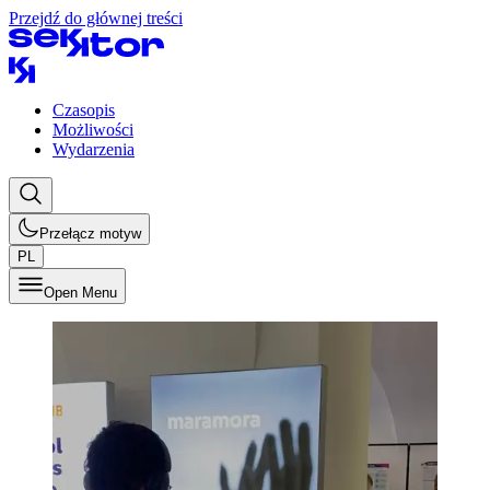
Przejdź do głównej treści
Czasopis
Możliwości
Wydarzenia
Przełącz motyw
PL
Open Menu