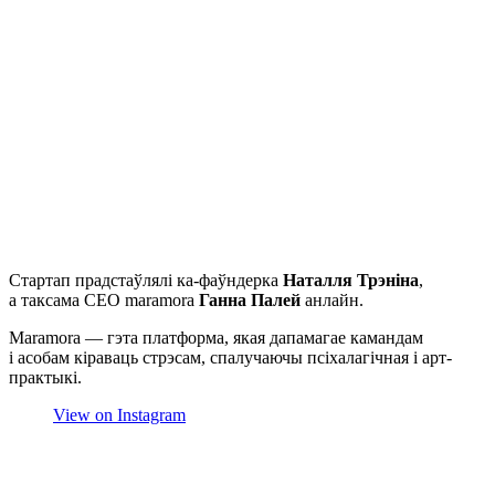
Стартап прадстаўлялі ка-фаўндерка
Наталля Трэніна
,
а таксама CEO maramora
Ганна Палей
анлайн.
Maramora — гэта платформа, якая дапамагае камандам
і асобам кіраваць стрэсам, спалучаючы псіхалагічная і арт-
практыкі.
View on Instagram