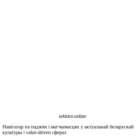
sekktor.online
Навігатар па падзеях і магчымасцях у актуальнай беларускай
культуры і value-driven сферах