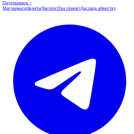
Падтрымаць >
Магчымасці
Івэнты
Часопіс
Пра праект
Даслаць абвестку