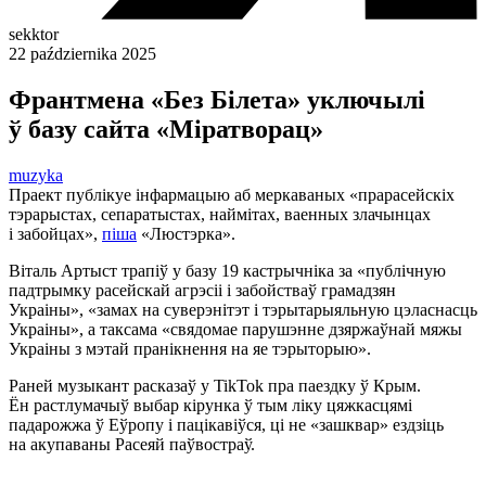
sekktor
22 października 2025
Франтмена «Без Білета» уключылі
ў базу сайта «Міратворац»
muzyka
Праект публікуе інфармацыю аб меркаваных «прарасейскіх
тэрарыстах, сепаратыстах, наймітах, ваенных злачынцах
і забойцах»,
піша
«Люстэрка».
Віталь Артыст трапіў у базу 19 кастрычніка за «публічную
падтрымку расейскай агрэсіі і забойстваў грамадзян
Украіны», «замах на суверэнітэт і тэрытарыяльную цэласнасць
Украіны», а таксама «свядомае парушэнне дзяржаўнай мяжы
Украіны з мэтай пранікнення на яе тэрыторыю».
Раней музыкант расказаў у TikTok пра паездку ў Крым.
Ён растлумачыў выбар кірунка ў тым ліку цяжкасцямі
падарожжа ў Еўропу і пацікавіўся, ці не «зашквар» ездзіць
на акупаваны Расеяй паўвостраў.