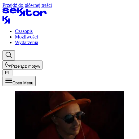
Przejdź do głównej treści
Czasopis
Możliwości
Wydarzenia
Przełącz motyw
PL
Open Menu