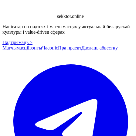
sekktor.online
Навігатар па падзеях і магчымасцях у актуальнай беларускай
культуры і value-driven сферах
Падтрымаць >
Магчымасці
Івэнты
Часопіс
Пра праект
Даслаць абвестку