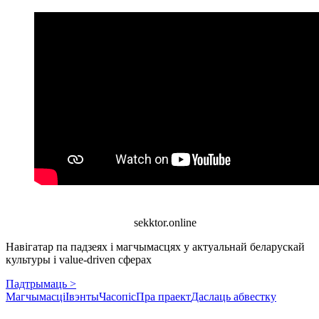
sekktor.online
Навігатар па падзеях і магчымасцях у актуальнай беларускай
культуры і value-driven сферах
Падтрымаць >
Магчымасці
Івэнты
Часопіс
Пра праект
Даслаць абвестку