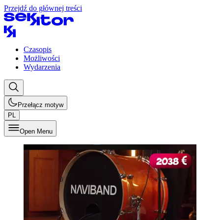
Przejdź do głównej treści
Czasopis
Możliwości
Wydarzenia
Przełącz motyw
PL
Open Menu