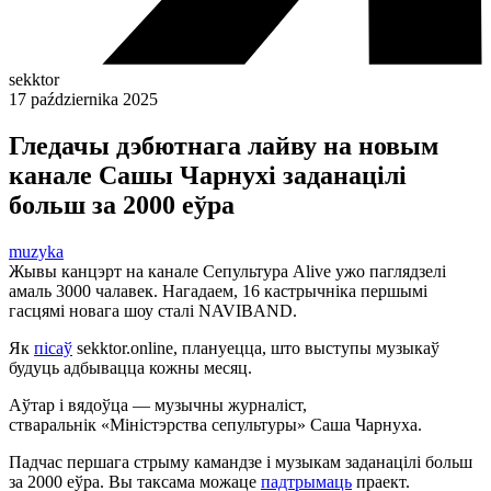
sekktor
17 października 2025
Гледачы дэбютнага лайву на новым
канале Сашы Чарнухі заданацілі
больш за 2000 еўра
muzyka
Жывы канцэрт на канале Сепультура Alive ужо паглядзелі
амаль 3000 чалавек. Нагадаем, 16 кастрычніка першымі
гасцямі новага шоу сталі NAVIBAND.
Як
пісаў
sekktor.online, плануецца, што выступы музыкаў
будуць адбывацца кожны месяц.
Аўтар і вядоўца — музычны журналіст,
стваральнік «Міністэрства сепультуры» Саша Чарнуха.
Падчас першага стрыму камандзе і музыкам заданацілі больш
за 2000 еўра. Вы таксама можаце
падтрымаць
праект.