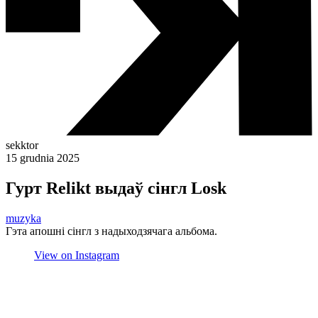
sekktor
15 grudnia 2025
Гурт Relikt выдаў сінгл Losk
muzyka
Гэта апошні сінгл з надыходзячага альбома.
View on Instagram