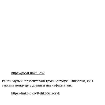
https://goost.link/_losk
Раней музыкі прэзентавалі трэкі Scizoryk і Bursoniki, якія
таксама войдуць у дзевяты паўнафарматнік.
https://linkbio.co/Relikt-Scizoryk