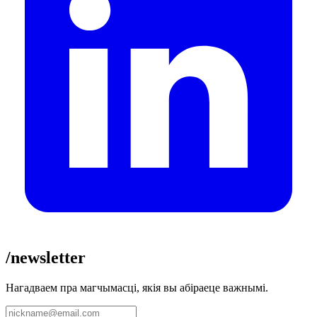
/newsletter
Нагадваем пра магчымасці, якія вы абіраеце важнымі.