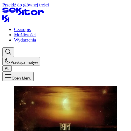
Przejdź do głównej treści
Czasopis
Możliwości
Wydarzenia
Przełącz motyw
PL
Open Menu