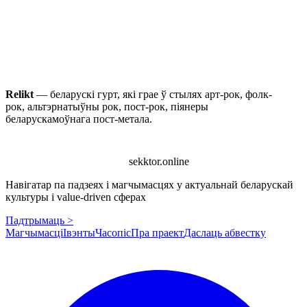
Relikt
— беларускі гурт, які грае ў стылях арт-рок, фолк-
рок, альтэрнатыўны рок, пост-рок, піянеры
беларускамоўнага пост-метала.
sekktor.online
Навігатар па падзеях і магчымасцях у актуальнай беларускай
культуры і value-driven сферах
Падтрымаць >
Магчымасці
Івэнты
Часопіс
Пра праект
Даслаць абвестку