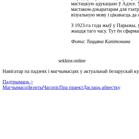
мастацкую адукацыю ў Адэсе. У
мастаком-дэкаратарам для тэатр
візуальную мову і цікавасць да
З 1923-га года жыў у Парыжы, 
жыцця таго часу. Тут ён сфарм
Фота: Таццяна Капітонава
sekktor.online
Навігатар па падзеях і магчымасцях у актуальнай беларускай кул
Падтрымаць >
Магчымасці
Івэнты
Часопіс
Пра праект
Даслаць абвестку