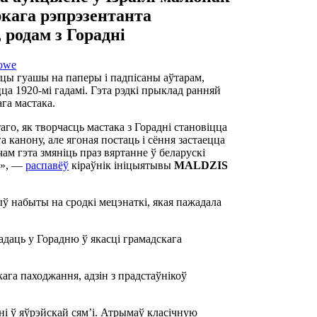
кага рэпрэзентанта
родам з Горадні
rowe
цы гуашы на паперы і падпісаны аўтарам,
цца 1920-мі гадамі. Гэта рэдкі прыклад ранняй
га мастака.
го, як творчасць мастака з Горадні становіцца
а канону, але ягоная постаць і сёння застаецца
ам гэта змяніць праз вяртанне ў беларускі
ці», —
распавёў
кіраўнік ініцыятывы
MALDZIS
ў набыты на сродкі мецэнаткі, якая пажадала
адаць у Горадню ў якасці грамадскага
ага паходжання, адзін з прадстаўнікоў
дні ў яўрэйскай сям’і. Атрымаў класічную