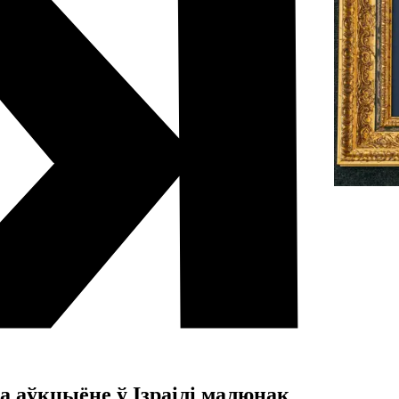
 аўкцыёне ў Ізраілі малюнак