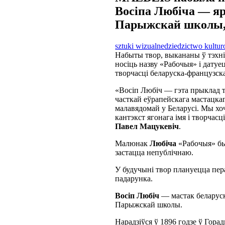
Восіпа Любіча — яр
Парыжскай школы, 
sztuki wizualne
dziedzictwo kultu
Набыты твор, выкананы ў тэхні
носіць назву «Рабочыя» і датуе
творчасці беларуска-французска
«Восіп Любіч — гэта прыклад та
часткай еўрапейскага мастацкаг
малавядомай у Беларусі. Мы хоч
кантэкст ягонага імя і творчас
Павел Мацукевіч
.
Малюнак
Любіча
«Рабочыя» бы
застацца непублічнаю.
У будучыні твор плануецца пер
падарунка.
Восіп Любіч
— мастак беларуск
Парыжскай школы.
Нарадзіўся ў 1896 годзе ў Гора