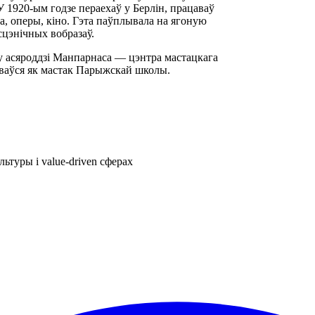
 1920-ым годзе пераехаў у Берлін, працаваў
а, оперы, кіно. Гэта паўплывала на ягоную
 сцэнічных вобразаў.
у асяроддзі Манпарнаса — цэнтра мастацкага
аваўся як мастак Парыжскай школы.
ьтуры і value-driven сферах