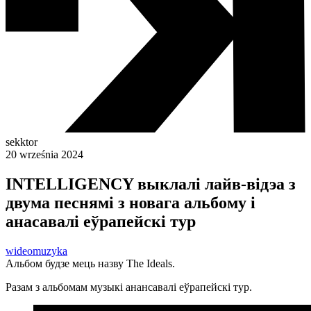
sekktor
20 września 2024
INTELLIGENCY выклалі лайв-відэа з
двума песнямі з новага альбому і
анасавалі еўрапейскі тур
wideo
muzyka
Альбом будзе мець назву The Ideals.
Разам з альбомам музыкі анансавалі еўрапейскі тур.