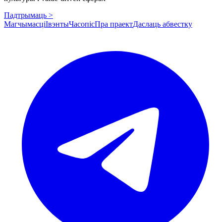
Падтрымаць >
Магчымасці
Івэнты
Часопіс
Пра праект
Даслаць абвестку