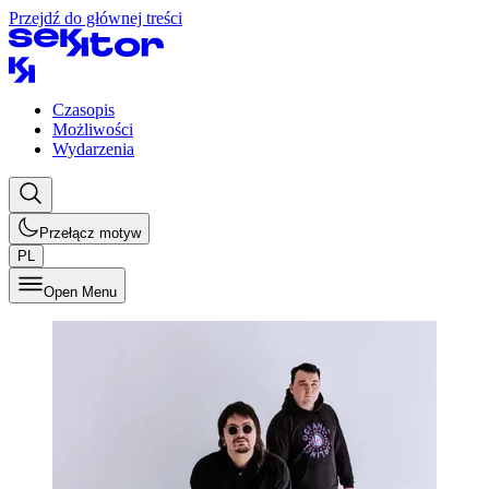
Przejdź do głównej treści
Czasopis
Możliwości
Wydarzenia
Przełącz motyw
PL
Open Menu