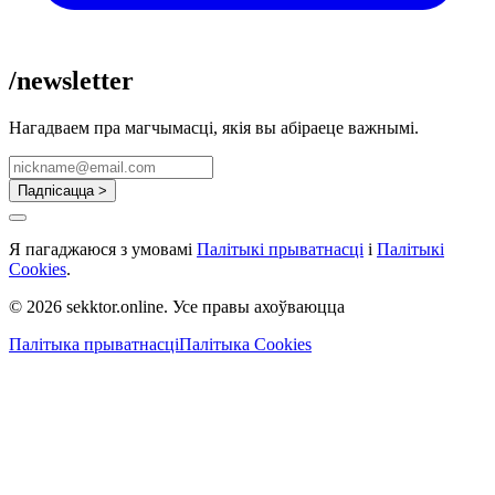
/newsletter
Нагадваем пра магчымасці, якія вы абіраеце важнымі.
Падпісацца >
Я пагаджаюся з умовамі
Палітыкі прыватнасці
і
Палітыкі
Cookies
.
© 2026 sekktor.online. Усе правы ахоўваюцца
Палітыка прыватнасці
Палітыка Cookies