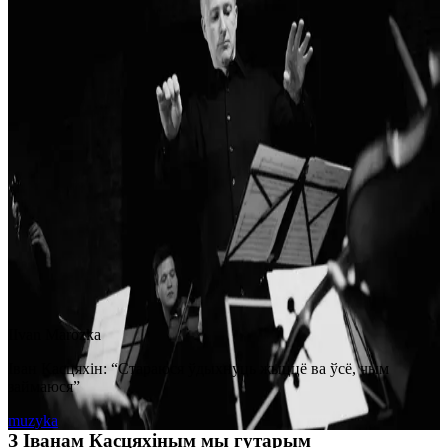
I
Ivan Marozka
Іван Касцяхін: “Стараюся ўдыхнуць жыццё ва ўсё, чым
займаюся”
muzyka
З Іванам Касцяхіным мы гутарым