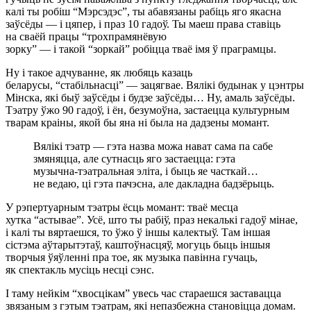
калі ты робіш “Мэрсэдэс”, ты абавязаны рабіць яго якасна
заўсёды — і цяпер, і праз 10 гадоў. Ты маеш права ставіць
на сваёй працы “трохпрамянёвую
зорку” — і такой “зоркай” робіцца тваё імя ў праграмцы.
Ну і такое адчуванне, як любяць казаць
беларусы, “стабільнасці” — зацягвае. Вялікі будынак у цэнтры
Мінска, які быў заўсёды і будзе заўсёды… Ну, амаль заўсёды.
Тэатру ўжо 90 гадоў, і ён, безумоўна, застаецца культурным
тварам краіны, якой бы яна ні была на дадзены момант.
Вялікі тэатр — гэта назва можа нават сама па сабе
змяняцца, але сутнасць яго застаецца: гэта
музычна-тэатральная эліта, і быць яе часткай…
не ведаю, ці гэта пачэсна, але дакладна бадзёрыць.
У рэпертуарным тэатры ёсць момант: тваё месца
хутка “астывае”. Усё, што ты рабіў, праз некалькі гадоў мінае,
і калі ты вяртаешся, то ўжо ў іншы калектыў. Там іншая
сістэма аўтарытэтаў, каштоўнасцяў, могуць быць іншыя
творчыя ўяўленні пра тое, як музыка павінна гучаць,
як спектакль мусіць несці сэнс.
І таму нейкім “хвосцікам” увесь час стараешся заставацца
звязаным з гэтым тэатрам, які непазбежна становіцца домам.