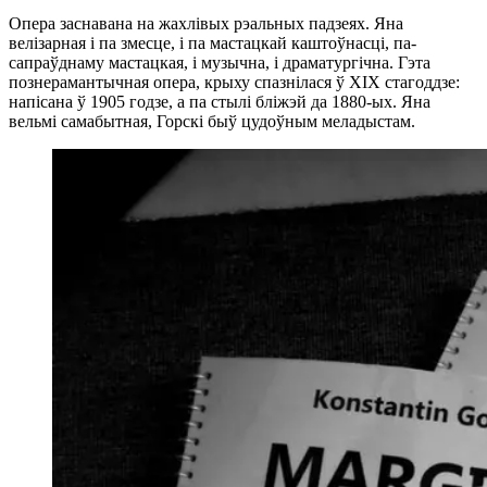
Опера заснавана на жахлівых рэальных падзеях. Яна
велізарная і па змесце, і па мастацкай каштоўнасці, па-
сапраўднаму мастацкая, і музычна, і драматургічна. Гэта
познерамантычная опера, крыху спазнілася ў XIX стагоддзе:
напісана ў 1905 годзе, а па стылі бліжэй да 1880-ых. Яна
вельмі самабытная, Горскі быў цудоўным меладыстам.