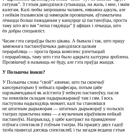
гатунак”. З гэтым даводзілася сутыкацца, на жаль, і мне, і маім
калегам. Калі любы запрошаны чалавек, няважна адкуль, але
з нейкім італьянскім ці нямецкім прозвішчам, аўтаматычна
лічыцца больш пажаданым у канцэрце ці пастаноўцы, проста
таму што яго імя “лепш глядзіцца” ў афішах і лічыцца, што
ён добры спецыяліст.
Часам гэта сапраўды было цікава. А бывала і так, што працу
замежнага пастаноўшчыка даводзілася цалкам
перарабляць — проста браць комплекс рэпетыцый
і перарабляць, таму што гэта было адкрыта халтурна зроблена.
Прозвішчаў я называць не буду, але гэта праўда жыцця.
У Польшчы інакш?
У Польшчы слова “свой” азначае, што ты скончыў
кансерваторыю ў нейкага прафесара, потым цябе
парэкамендавалі як асістэнта ў нейкую пастаноўку, пасля
ты невялікім складам падырыжыраваў там і сям. І вось
паступова надыходзіць момант, калі ты становішся
не штатным дырыжорам — штатных дырыжораў у польскіх
тэатрах практычна няма — а музычным кіраўніком нейкай
пастаноўкі. Напрыклад, у цябе кантракт на правядзенне
пэўнага спектакля ў пэўным тэатры. На працягу двух гадоў
трэба правесці дзесяць спектакляў, і ты загадзя ведаеш гэтыя