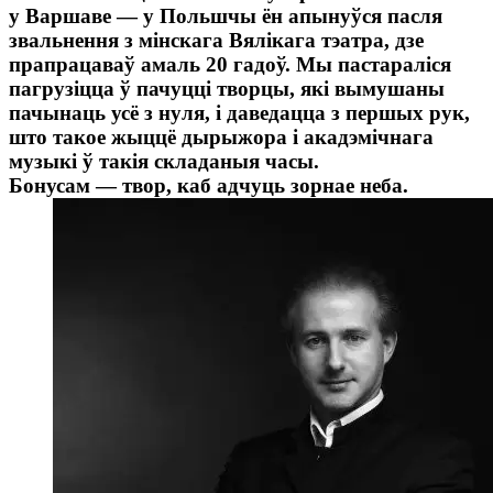
у Варшаве — у Польшчы ён апынуўся пасля
звальнення з мінскага Вялікага тэатра, дзе
прапрацаваў амаль 20 гадоў. Мы пастараліся
пагрузіцца ў пачуцці творцы, які вымушаны
пачынаць усё з нуля, і даведацца з першых рук,
што такое жыццё дырыжора і акадэмічнага
музыкі ў такія складаныя часы.
Бонусам — твор, каб адчуць зорнае неба.