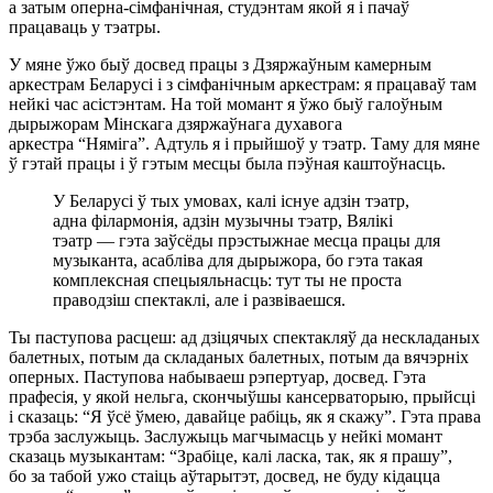
а затым оперна-сімфанічная, студэнтам якой я і пачаў
працаваць у тэатры.
У мяне ўжо быў досвед працы з Дзяржаўным камерным
аркестрам Беларусі і з сімфанічным аркестрам: я працаваў там
нейкі час асістэнтам. На той момант я ўжо быў галоўным
дырыжорам Мінскага дзяржаўнага духавога
аркестра “Няміга”. Адтуль я і прыйшоў у тэатр. Таму для мяне
ў гэтай працы і ў гэтым месцы была пэўная каштоўнасць.
У Беларусі ў тых умовах, калі існуе адзін тэатр,
адна філармонія, адзін музычны тэатр, Вялікі
тэатр — гэта заўсёды прэстыжнае месца працы для
музыканта, асабліва для дырыжора, бо гэта такая
комплексная спецыяльнасць: тут ты не проста
праводзіш спектаклі, але і развіваешся.
Ты паступова расцеш: ад дзіцячых спектакляў да нескладаных
балетных, потым да складаных балетных, потым да вячэрніх
оперных. Паступова набываеш рэпертуар, досвед. Гэта
прафесія, у якой нельга, скончыўшы кансерваторыю, прыйсці
і сказаць: “Я ўсё ўмею, давайце рабіць, як я скажу”. Гэта права
трэба заслужыць. Заслужыць магчымасць у нейкі момант
сказаць музыкантам: “Зрабіце, калі ласка, так, як я прашу”,
бо за табой ужо стаіць аўтарытэт, досвед, не буду кідацца