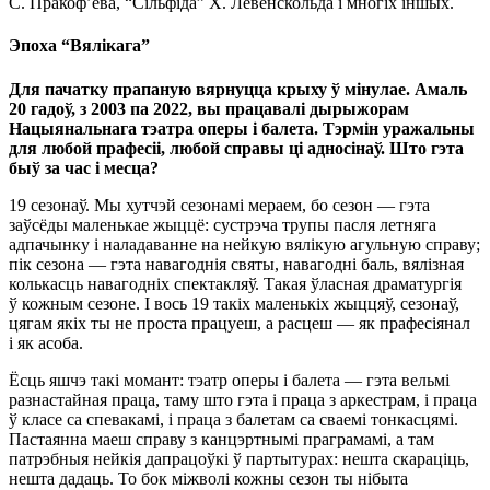
С. Пракоф’ева, “Сільфіда” Х. Левенскольда і многіх іншых.
Эпоха “Вялікага”
Для пачатку прапаную вярнуцца крыху ў мінулае. Амаль
20 гадоў, з 2003 па 2022, вы працавалі дырыжорам
Нацыянальнага тэатра оперы і балета. Тэрмін уражальны
для любой прафесіі, любой справы ці адносінаў. Што гэта
быў за час і месца?
19 сезонаў. Мы хутчэй сезонамі мераем, бо сезон — гэта
заўсёды маленькае жыццё: сустрэча трупы пасля летняга
адпачынку і наладаванне на нейкую вялікую агульную справу;
пік сезона — гэта навагоднія святы, навагодні баль, вялізная
колькасць навагодніх спектакляў. Такая ўласная драматургія
ў кожным сезоне. І вось 19 такіх маленькіх жыццяў, сезонаў,
цягам якіх ты не проста працуеш, а расцеш — як прафесіянал
і як асоба.
Ёсць яшчэ такі момант: тэатр оперы і балета — гэта вельмі
разнастайная праца, таму што гэта і праца з аркестрам, і праца
ў класе са спевакамі, і праца з балетам са сваемі тонкасцямі.
Пастаянна маеш справу з канцэртнымі праграмамі, а там
патрэбныя нейкія дапрацоўкі ў партытурах: нешта скараціць,
нешта дадаць. То бок міжволі кожны сезон ты нібыта