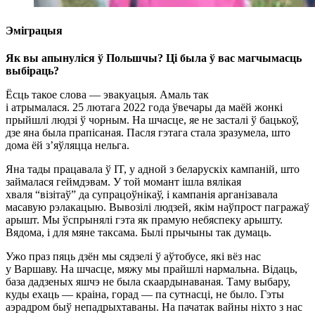
Эміграцыя
Як вы апынуліся ў Польшчы? Ці была ў вас магчымасць
выбіраць?
Ёсць такое слова — эвакуацыя. Амаль так
і атрымалася. 25 лютага 2022 года ўвечары да маёй жонкі
прыйшлі людзі ў чорным. На шчасце, яе не засталі ў бацькоў,
дзе яна была прапіcаная. Пасля гэтага стала зразумела, што
дома ёй з’яўляцца нельга.
Яна тады працавала ў IT, у адной з беларускіх кампаній, што
займалася геймдэвам. У той момант ішла вялікая
хваля “візітаў” да супрацоўнікаў, і кампанія арганізавала
масавую рэлакацыю. Вывозілі людзей, якім наўпрост пагражаў
арышт. Мы ўспрынялі гэта як прамую небяспеку арышту.
Вядома, і для мяне таксама. Былі прычыны так думаць.
Ужо праз пяць дзён мы сядзелі ў аўтобусе, які вёз нас
у Варшаву. На шчасце, мяжу мы прайшлі нармальна. Відаць,
база дадзеных яшчэ не была скаардынаваная. Таму выбару,
куды ехаць — краіна, горад — па сутнасці, не было. Гэты
аэрадром быў непадрыхтаваны. На пачатак вайны ніхто з нас