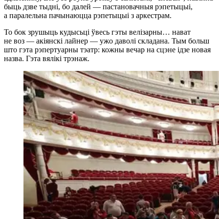
быць дзве тыдні, бо далей — пастановачныя рэпетыцыі,
а паралельна пачынаюцца рэпетыцыі з аркестрам.
То бок зрушыць кудысьці ўвесь гэты велізарны… нават
не воз — акіянскі лайнер — ужо даволі складана. Тым больш
што гэта рэпертуарны тэатр: кожны вечар на сцэне ідзе новая
назва. Гэта вялікі трэнаж.