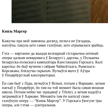
Князь Маргер
Кажучы пра мой замежны досвед, нельга не ўзгадаць,
напэўна, пакуль што самае галоўнае, што атрымалася зрабіць.
Гэта — вяртанне да жыцця велізарнай гістарычна-эпічнай
оперы цалкам невядомага ў Беларусі і, дарэчы, у Польшчы
беларуска-польскага кампазітара Канстанціна Горскага. Калі
каротка: ён быў вучнем і сябрам Чайкоўскага, Рымскага-
Корсакава, бліскучы скрыпач. Вучыўся яшчэ ў Аўэра
ў Пецярбургскай кансерваторыі.
Ён сам быў з Ліды, вучыўся ў Вільні, потым у Варшаве, затым
паехаў у Пецярбург, бо там на той момант была самая моцная
школа. Потым нейкі час працаваў у Тбілісі, а затым надоўга
затрымаўся ў Харкаве. Менавіта там ён напісаў сваю
галоўную оперу — “Князь Маргер”. У Горскага ўвогуле тры
оперы, але гэтая — цэнтральная.