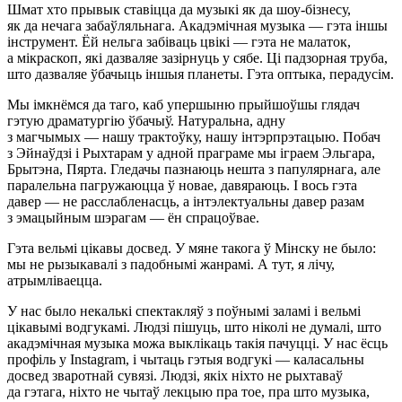
Шмат хто прывык ставіцца да музыкі як да шоу-бізнесу,
як да нечага забаўляльнага. Акадэмічная музыка — гэта іншы
інструмент. Ёй нельга забіваць цвікі — гэта не малаток,
а мікраскоп, які дазваляе зазірнуць у сябе. Ці падзорная труба,
што дазваляе ўбачыць іншыя планеты. Гэта оптыка, перадусім.
Мы імкнёмся да таго, каб упершыню прыйшоўшы глядач
гэтую драматургію ўбачыў. Натуральна, адну
з магчымых — нашу трактоўку, нашу інтэрпрэтацыю. Побач
з Эйнаўдзі і Рыхтарам у адной праграме мы іграем Эльгара,
Брытэна, Пярта. Гледачы пазнаюць нешта з папулярнага, але
паралельна пагружаюцца ў новае, давяраюць. І вось гэта
давер — не расслабленасць, а інтэлектуальны давер разам
з эмацыйным шэрагам — ён спрацоўвае.
Гэта вельмі цікавы досвед. У мяне такога ў Мінску не было:
мы не рызыкавалі з падобнымі жанрамі. А тут, я лічу,
атрымліваецца.
У нас было некалькі спектакляў з поўнымі заламі і вельмі
цікавымі водгукамі. Людзі пішуць, што ніколі не думалі, што
акадэмічная музыка можа выклікаць такія пачуцці. У нас ёсць
профіль у Instagram, і чытаць гэтыя водгукі — каласальны
досвед зваротнай сувязі. Людзі, якіх ніхто не рыхтаваў
да гэтага, ніхто не чытаў лекцыю пра тое, пра што музыка,