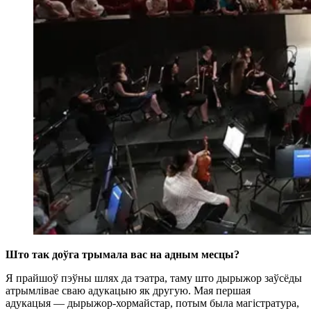
Што так доўга трымала вас на адным месцы?
Я прайшоў пэўны шлях да тэатра, таму што дырыжор заўсёды
атрымлівае сваю адукацыю як другую. Мая першая
адукацыя — дырыжор-хормайстар, потым была магістратура,