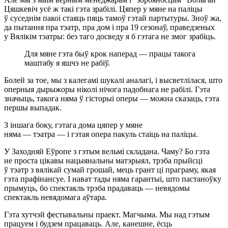
Цяшкевіч усё ж такі гэта зрабілі. Цяпер у мяне на паліцы
ў суседнім пакоі стаяць пяць тамоў гэтай партытуры. Зноў жа,
да пытання пра тэатр, пра дом і пра 19 сезонаў, праведзеных
у Вялікім тэатры: без таго досведу я б гэтага не змог зрабіць.
Для мяне гэта быў крок наперад — працы такога
маштабу я яшчэ не рабіў.
Болей за тое, мы з калегамі шукалі аналагі, і высветлілася, што
оперныя дырыжоры ніколі нічога падобнага не рабілі. Гэта
значыць, такога няма ў гісторыі оперы — можна сказаць, гэта
першы выпадак.
З іншага боку, гэтага дома цяпер у мяне
няма — тэатра — і гэтая опера пакуль стаіць на паліцы.
У Заходняй Еўропе з гэтым вельмі складана. Чаму? Бо гэта
не проста цікавы нацыянальны матэрыял, трэба прыйсці
ў тэатр з вялікай сумай грошай, мець грант ці праграму, якая
гэта прафінансуе. І нават тады няма гарантыі, што пастаноўку
прымуць, бо спектакль трэба прадаваць — невядомы
спектакль невядомага аўтара.
Гэта хутчэй фестывальны праект. Магчыма. Мы над гэтым
працуем і будзем працаваць. Але, канешне, ёсць