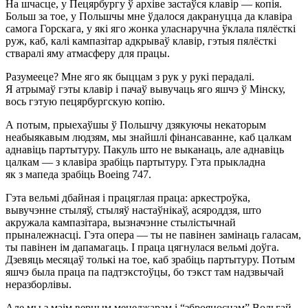
На шчасце, у Пецярбургу ў архіве застаўся клавір — копія.
Больш за тое, у Польшчы мне ўдалося дакрануцца да клавіра
самога Горскага, у які яго жонка уласнаручна ўклала пялёсткі
руж, каб, калі кампазітар адкрываў клавір, гэтыя пялёсткі
стваралі яму атмасферу для працы.
Разумееце? Мне яго як быццам з рук у рукі перадалі.
Я атрымаў гэты клавір і пачаў вывучаць яго яшчэ ў Мінску,
вось гэтую пецярбургскую копію.
А потым, прыехаўшы ў Польшчу дзякуючы некаторым
неабыякавым людзям, мы знайшлі фінансаванне, каб цалкам
аднавіць партытуру. Пакуль што не выканаць, але аднавіць
цалкам — з клавіра зрабіць партытуру. Гэта прыкладна
як з мапеда зрабіць Boeing 747.
Гэта вельмі дбайная і працяглая праца: аркестроўка,
вывучэнне стыляў, стыляў настаўнікаў, асяроддзя, што
акружала кампазітара, вызначэнне стылістычнай
прыналежнасці. Гэта опера — ты не павінен замінаць галасам,
ты павінен ім дапамагаць. І праца цягнулася вельмі доўга.
Дзевяць месяцаў толькі на тое, каб зрабіць партытуру. Потым
яшчэ была праца па падтэкстоўцы, бо тэкст там надзвычай
неразборлівы.
Але мы з маім верным менеджарам і “зброяносцам” Вольгай