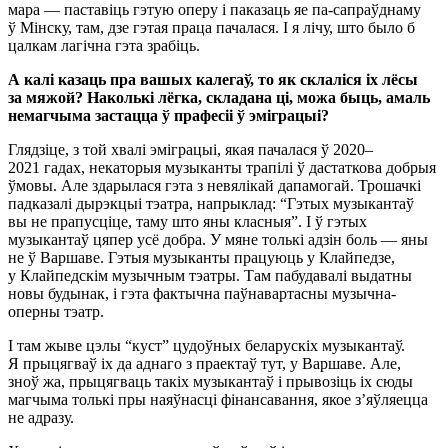
мара — паставіць гэтую оперу і паказаць яе па-сапраўднаму
ў Мінску, там, дзе гэтая праца пачалася. І я лічу, што было б
цалкам лагічна гэта зрабіць.
А калі казаць пра вашых калегаў, то як склаліся іх лёсы
за мяжой? Наколькі лёгка, складана ці, можа быць, амаль
немагчыма застацца ў прафесіі ў эміграцыі?
Глядзіце, з той хвалі эміграцыі, якая пачалася ў 2020–
2021 гадах, некаторыя музыканты трапілі ў дастаткова добрыя
ўмовы. Але здарылася гэта з невялікай дапамогай. Трошачкі
падказалі дырэкцыі тэатра, напрыклад: “Гэтых музыкантаў
вы не прапусціце, таму што яны класныя”. І ў гэтых
музыкантаў цяпер усё добра. У мяне толькі адзін боль — яны
не ў Варшаве. Гэтыя музыканты працуюць у Клайпедзе,
у Клайпедскім музычным тэатры. Там пабудавалі выдатны
новы будынак, і гэта фактычна паўнавартасны музычна-
оперны тэатр.
І там жыве цэлы “куст” цудоўных беларускіх музыкантаў.
Я прыцягваў іх да аднаго з праектаў тут, у Варшаве. Але,
зноў жа, прыцягваць такіх музыкантаў і прывозіць іх сюды
магчыма толькі пры наяўнасці фінансавання, якое з’яўляецца
не адразу.