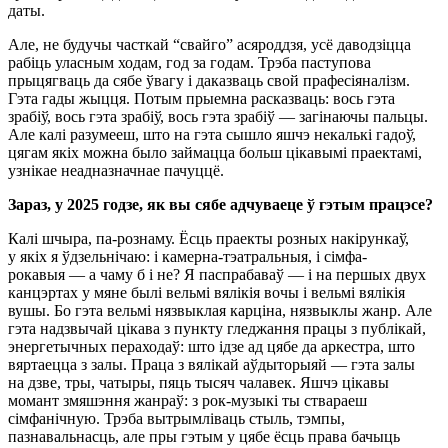
даты.
Але, не будучы часткай “свайго” асяроддзя, усё даводзіцца
рабіць уласным ходам, год за годам. Трэба паступова
прыцягваць да сябе ўвагу і даказваць свой прафесіяналізм.
Гэта гады жыцця. Потым прыемна расказваць: вось гэта
зрабіў, вось гэта зрабіў, вось гэта зрабіў — загінаючы пальцы.
Але калі разумееш, што на гэта сышло яшчэ некалькі гадоў,
цягам якіх можна было займацца больш цікавымі праектамі,
узнікае неадназначнае пачуццё.
Зараз, у 2025 годзе, як вы сябе адчуваеце ў гэтым працэсе?
Калі шчыра, па-рознаму. Ёсць праекты розных накірункаў,
у якіх я ўдзельнічаю: і камерна-тэатральныя, і сімфа-
рокавыя — а чаму б і не? Я паспрабаваў — і на першых двух
канцэртах у мяне былі вельмі вялікія вочы і вельмі вялікія
вушы. Бо гэта вельмі нязвыклая карціна, нязвыклы жанр. Але
гэта надзвычай цікава з пункту гледжання працы з публікай,
энергетычных пераходаў: што ідзе ад цябе да аркестра, што
вяртаецца з залы. Праца з вялікай аўдыторыяй — гэта залы
на дзве, тры, чатыры, пяць тысяч чалавек. Яшчэ цікавы
момант змяшэння жанраў: з рок-музыкі ты ствараеш
сімфанічную. Трэба вытрымліваць стыль, тэмпы,
пазнавальнасць, але пры гэтым у цябе ёсць права бачыць