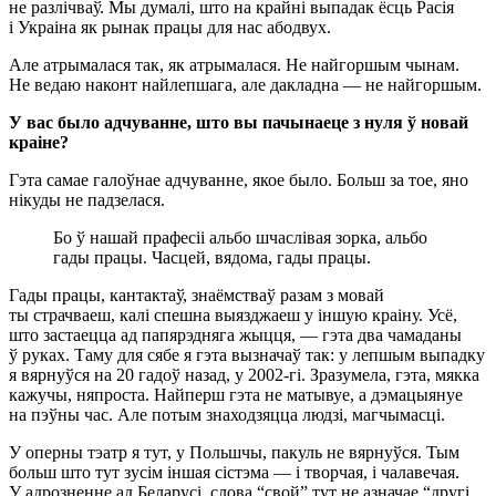
не разлічваў. Мы думалі, што на крайні выпадак ёсць Расія
і Украіна як рынак працы для нас абодвух.
Але атрымалася так, як атрымалася. Не найгоршым чынам.
Не ведаю наконт найлепшага, але дакладна — не найгоршым.
У вас было адчуванне, што вы пачынаеце з нуля ў новай
краіне?
Гэта самае галоўнае адчуванне, якое было. Больш за тое, яно
нікуды не падзелася.
Бо ў нашай прафесіі альбо шчаслівая зорка, альбо
гады працы. Часцей, вядома, гады працы.
Гады працы, кантактаў, знаёмстваў разам з мовай
ты страчваеш, калі спешна выязджаеш у іншую краіну. Усё,
што застаецца ад папярэдняга жыцця, — гэта два чамаданы
ў руках. Таму для сябе я гэта вызначаў так: у лепшым выпадку
я вярнуўся на 20 гадоў назад, у 2002-гі. Зразумела, гэта, мякка
кажучы, няпроста. Найперш гэта не матывуе, а дэмацыянуе
на пэўны час. Але потым знаходзяцца людзі, магчымасці.
У оперны тэатр я тут, у Польшчы, пакуль не вярнуўся. Тым
больш што тут зусім іншая сістэма — і творчая, і чалавечая.
У адрозненне ад Беларусі, слова “свой” тут не азначае “другі