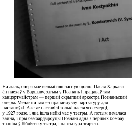
На жаль, опера мае вельмі няшчасную долю. Пасля Харкава
ён паехаў у Варшаву, затым у Познань і працаваў там
канцэртмайстрам — першай скрыпкай аркестра Познаньскай
оперы. Менавіта там ён прапаноўваў партытуру для
пастаноўкі. Але яе паставілі толькі пасля яго смерці,
у 1927 годзе, і яна ішла нейкі час у тэатры. А потым пачалася
вайна, і пры бамбардзіроўцы Познані адна з першых бомбаў
трапіла ў бібліятэку тэатра, і партытура згарэла.