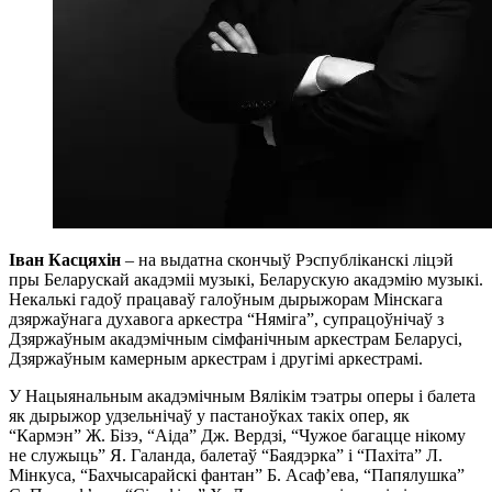
Іван Касцяхін
– на выдатна скончыў Рэспубліканскі ліцэй
пры Беларускай акадэміі музыкі, Беларускую акадэмію музыкі.
Некалькі гадоў працаваў галоўным дырыжорам Мінскага
дзяржаўнага духавога аркестра “Няміга”, супрацоўнічаў з
Дзяржаўным акадэмічным сімфанічным аркестрам Беларусі,
Дзяржаўным камерным аркестрам і другімі аркестрамі.
У Нацыянальным акадэмічным Вялікім тэатры оперы і балета
як дырыжор удзельнічаў у пастаноўках такіх опер, як
“Кармэн” Ж. Бізэ, “Аіда” Дж. Вердзі, “Чужое багацце нікому
не служыць” Я. Галанда, балетаў “Баядэрка” і “Пахіта” Л.
Мінкуса, “Бахчысарайскі фантан” Б. Асаф’ева, “Папялушка”