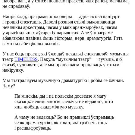
набора вагі, а ў сэнсе нюансаў прафесіі, якіх раней, магчыма,
не спрабаваў.
Напрыклад, праграмы-кросоверы — адначасова канцэрт
і трошкі спектакль. Даволі розныя стылі выконваюцца
невялікім аркестрам, часам у маіх аранжыроўках, часам
у арыгінальных аўтарскіх варыянтах. Але ў праграме
абавязкова павінна быць гісторыя, нерв, драматургія. Гэта
само па сабе цікавы выклік.
У нас ёсць праект, які ўжо даў некалькі спектакляў: музычны
тэатр
TIMELESS
. Пакуль “музычны тэатр” — гучыць, я б
сказаў, гучнавата, але мы працягваем працаваць у гэтым
накірунку.
Мы тэатралізуем музычную драматургію і робім яе бачнай.
Чаму?
Па мінскім, ды і па польскім досведзе я магу
сказаць: вельмі многія гледачы не ведаюць, што
яны любяць акадэмічную музыку.
А чаму не ведаюць? Бо не прывыклі ўспрымаць
яе як драматургію, як тэкст, які трэба чытаць
і расшыфроўваць.