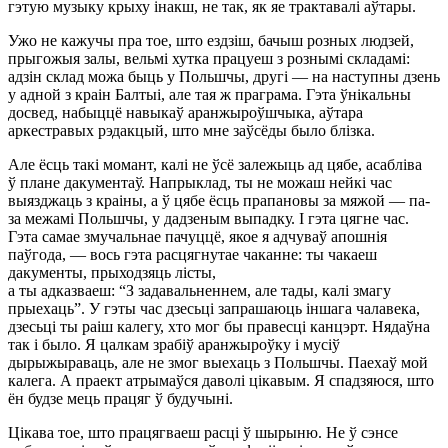
гэтую музыку крыху інакш, не так, як яе трактавалі аўтары.
Ужо не кажучы пра тое, што ездзiш, бачыш розных людзей,
прыгожыя залы, вельмі хутка працуеш з рознымі складамі:
адзін склад можа быць у Польшчы, другі — на наступны дзень
у адной з краін Балтыі, але тая ж праграма. Гэта ўнікальны
досвед, набыццё навыкаў аранжыроўшчыка, аўтара
аркестравых рэдакцый, што мне заўсёды было блізка.
Але ёсць такі момант, калі не ўсё залежыць ад цябе, асабліва
ў плане дакументаў. Напрыклад, ты не можаш нейкі час
выязджаць з краіны, а ў цябе ёсць прапановы за мяжой — па-
за межамі Польшчы, у дадзеным выпадку. І гэта цягне час.
Гэта самае змучальнае пачуццё, якое я адчуваў апошнія
паўгода, — вось гэта расцягнутае чаканне: ты чакаеш
дакументы, прыходзяць лісты,
а ты адказваеш: “З задавальненнем, але тады, калі змагу
прыехаць”. У гэты час дзесьці запрашаюць іншага чалавека,
дзесьці ты раіш калегу, хто мог бы правесці канцэрт. Нядаўна
так і было. Я цалкам зрабіў аранжыроўку і мусіў
дырыжыраваць, але не змог выехаць з Польшчы. Паехаў мой
калега. А праект атрымаўся даволі цікавым. Я спадзяюся, што
ён будзе мець працяг ў будучыні.
Цікава тое, што працягваеш расці ў шырыню. Не ў сэнсе