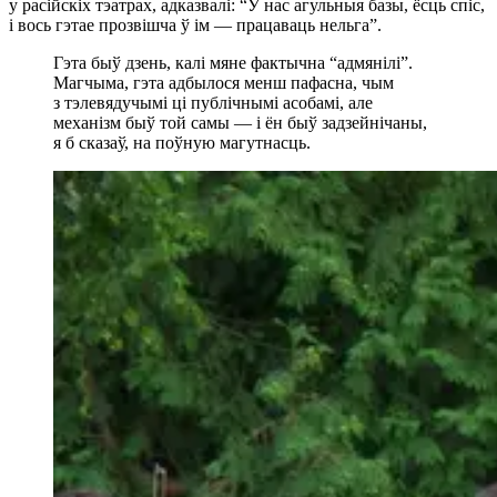
у расійскіх тэатрах, адказвалі: “У нас агульныя базы, ёсць спіс,
і вось гэтае прозвішча ў ім — працаваць нельга”.
Гэта быў дзень, калі мяне фактычна “адмянілі”.
Магчыма, гэта адбылося менш пафасна, чым
з тэлевядучымі ці публічнымі асобамі, але
механізм быў той самы — і ён быў задзейнічаны,
я б сказаў, на поўную магутнасць.