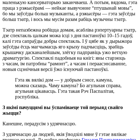
маленькую кансерваторыю заканчваеш. А потым, вядома, гэта
праца з рэжысёрамі — нейкае вывучэнне “птушынай мовы”,
бо мы заўсёды больш музыканты, а рэжысёры — гэта заўсёды
больш тэатр, і вось мы мусім разам рабіць музычны тэатр.
Тэатр непазбежна робіцца домам, асабліва рэпертуарны тэатр,
дзе спектакль цалкам можа ісці з дня пастаноўкі 10–15 гадоў,
калі гэта сапраўды добры спектакль. І ў цябе як у дырыжора
заўсёды ёсць магчымасць яго крыху падчысціць, зрабіць
крышачку дасканалейшым, злёгку падправіць ужо ветхую
драматургію. Спектаклі падобныя на кнігі: яны старэюць
з часам, ім патрэбны “рамонт”, а часам і пераасэнсаванне,
новыя сцэнічныя версіі ўжо існуючай пастаноўкі.
Гэта як вялікі дом — у добрым сэнсе, камуна,
можна сказаць. Чаму камуна? Бо агульная справа,
агульная цікавасць. Гэта такая Рэч Паспалітая,
рэспубліка.
З якімі пачуццямі вы ўспамінаеце той перыяд свайго
жыцця?
Канешне, перадусім з удзячнасцю.
З удзячнасцю да людзей, якія ўводзілі мяне ў гэтае вялікае
творчае жыццё. Да майго прафесара
Генадзя Пантэлемонавіча