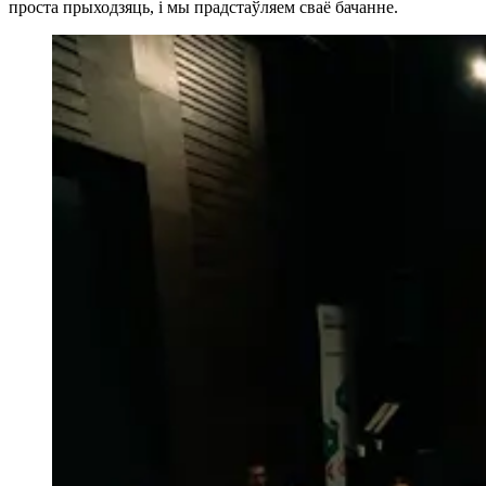
проста прыходзяць, і мы прадстаўляем сваё бачанне.