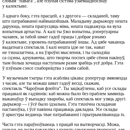
словам “павага”, але пэўная сістэма ўзаемаадносінаў
у калектыве.
З аднаго боку, гэта прасцей, а з другога — складаней, таму
што патрабаванні найвышэйшыя. Маладыму дырыжору нешта
даруюць, нешта прапусцяць міма, нешта падкажуць на вуха
вопытныя артысты. А калі ты ўжо вопытны, рэпертуарны
чалавек, за табой шмат гадоў працы і добрае рэнамэ
ў калектыве, узровень патрабаванняў іншы. Ад цябе чакаюць
выдатнага спектакля. І калі нешта ідзе не так, нават
не тэхналагічна, а на ўзроўні мыслення, і ты сыходзіш
са сцэны, адчуваючы, што творчы поспех цябе сёння пакінуў,
тым больш хочацца наступным разам зрабіць усё добра. Гэта
ў пэўным сэнсе спаборніцтва з самім сабой.
У музычным тэатры гэта асабліва цікава: рэпертуар змяняецца
з часам, але ты можаш шмат гадоў весці, скажам,
спектакль “Чароўная флейта”. Ты зацікаўлены, каб усе склады
працавалі як гадзіннік: каб можна было без праблем замяніць
выканаўцу ў выпадку хваробы, каб спектакль мог узяць другі
дырыжор — і ўсё было ідэальна. Гэта тэхнічна складаная
пастаноўка, і ўсё павінна працаваць дакладна. Усе склады
ў аркестры ведаюць твае патрабаванні і прытрымліваюцца іх.
Часта гэта параўноўваюць з працай на вытворчасці. Можа,
гучыць не зусім паважліва з пункту гледжання творчасці, але