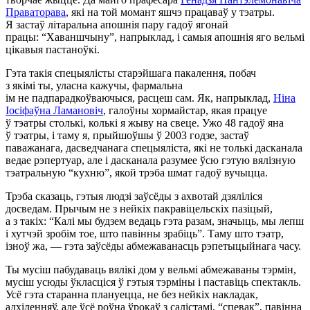
Праваторава
, які на той момант яшчэ працаваў у тэатры.
Я застаў літаральна апошнія пару гадоў ягонай
працы: “Хаваншчыну”, напрыклад, і самыя апошнія яго вельмі
цікавыя пастаноўкі.
Гэта такія спецыялісты старэйшага пакалення, побач
з якімі ты, уласна кажучы, фармальна
ім не падпарадкоўваючыся, расцеш сам. Як, напрыклад,
Ніна
Іосіфаўна Ламановіч
, галоўны хормайстар, якая працуе
ў тэатры столькі, колькі я жыву на свеце. Ужо 48 гадоў яна
ў тэатры, і таму я, прыйшоўшы ў 2003 годзе, застаў
паважанага, дасведчанага спецыяліста, які не толькі дасканала
ведае рэпертуар, але і дасканала разумее ўсю гэтую вялізную
тэатральную “кухню”, якой трэба шмат гадоў вучыцца.
Трэба сказаць, гэтыя людзі заўсёды з ахвотай дзяліліся
досведам. Прычым не з нейкіх пакравіцельскіх пазіцый,
а з такіх: “Калі мы будзем ведаць гэта разам, значыць, мы лепш
і хутчэй зробім тое, што павінны зрабіць”. Таму што тэатр,
ізноў жа, — гэта заўсёды абмежаванасць рэпетыцыйнага часу.
Ты мусіш пабудаваць вялікі дом у вельмі абмежаваны тэрмін,
мусіш усюды ўкласціся ў гэтыя тэрміны і паставіць спектакль.
Усё гэта старанна плануецца, не без нейкіх накладак,
адхіленняў, але ўсё роўна ўрокаў з салістамі, “спевак”, павінна