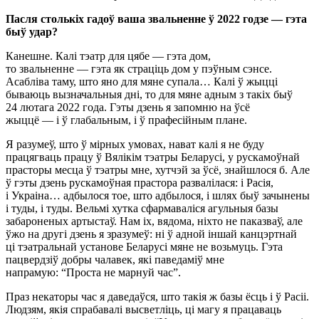
Пасля столькіх гадоў ваша звальненне ў 2022 годзе — гэта
быў удар?
Канешне. Калі тэатр для цябе — гэта дом,
то звальненне — гэта як страціць дом у пэўным сэнсе.
Асабліва таму, што яно для мяне супала… Калі ў жыцці
бываюць вызначальныя дні, то для мяне адным з такіх быў
24 лютага 2022 года. Гэты дзень я запомню на ўсё
жыццё — і ў глабальным, і ў прафесійным плане.
Я разумеў, што ў мірных умовах, нават калі я не буду
працягваць працу ў Вялікім тэатры Беларусі, у рускамоўнай
прасторы месца ў тэатры мне, хутчэй за ўсё, знайшлося б. Але
ў гэты дзень рускамоўная прастора развалілася: і Расія,
і Украіна… адбылося тое, што адбылося, і шлях быў зачынены
і туды, і туды. Вельмі хутка сфармаваліся агульныя базы
забароненых артыстаў. Нам іх, вядома, ніхто не паказваў, але
ўжо на другі дзень я зразумеў: ні ў адной іншай канцэртнай
ці тэатральнай установе Беларусі мяне не возьмуць. Гэта
пацвердзіў добры чалавек, які паведаміў мне
напрамую: “Проста не марнуй час”.
Праз некаторы час я даведаўся, што такія ж базы ёсць і ў Расіі.
Людзям, якія спрабавалі высветліць, ці магу я працаваць