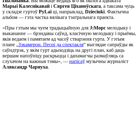
Пыльчанка
. Вы можаце ведаць яго як былога адваката
Марыі Калеснікавай
і
Сяргея Ціханоўскага
, а таксама чуць
у складзе гуртоў
PyLai
ці, напрыклад,
Dzieciuki
. Фактычна
альбом — гэта частка вялікага тэатральнага праекта.
«Пры гэтым мы чуем традыцыйную для
J:Морс
мелодыку і
выкананне — брэндавы саўнд, класічную мелодыку і прыёмы,
якія ведаем і памятаем ад часоў стварэння гурта. У гэтым
плане „
Зэкамерон. Песні да спектакля
“ выглядае сапраўды як
саўндтрэк, у якім гурт адыходзіць на другі план, каб даць
вершам напоўніцу раскрыцца і дапамагчы размаўляць са
слухачом на важныя тэмы», —
напісаў
музычны журналіст
Аляксандр Чарнуха
.