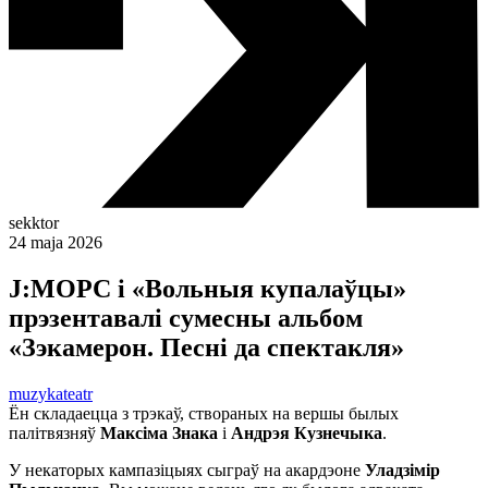
sekktor
24 maja 2026
J:МОРС і «Вольныя купалаўцы»
прэзентавалі сумесны альбом
«Зэкамерон. Песні да спектакля»
muzyka
teatr
Ён складаецца з трэкаў, створаных на вершы былых
палітвязняў
Максіма Знака
і
Андрэя Кузнечыка
.
У некаторых кампазіцыях сыграў на акардэоне
Уладзімір