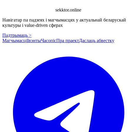
sekktor.online
Навігатар па падзеях і магчымасцях у актуальнай беларускай
культуры і value-driven сферах
Падтрымаць >
Магчымасці
Івэнты
Часопіс
Пра праект
Даслаць абвестку