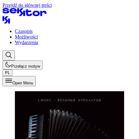
Przejdź do głównej treści
Czasopis
Możliwości
Wydarzenia
Przełącz motyw
PL
Open Menu