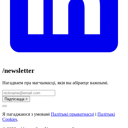
/newsletter
Нагадваем пра магчымасці, якія вы абіраеце важнымі.
Падпісацца >
Я пагаджаюся з умовамі
Палітыкі прыватнасці
і
Палітыкі
Cookies
.