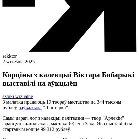
sekktor
2 września 2025
Карціны з калекцыі Віктара Бабарыкі
выставілі на аўкцыён
sztuki wizualne
З малатка прадаюць 19 твораў мастацтва на 344 тысячы
рублёў,
заўважыла
“Люстэрка”.
Самы дарагі лот з калекцыі палітвязня — твор “Арлекін”
французска-польскага мастака Яўгена Зака. Яго выставілі па
стартавым кошце 99 312 рублёў.