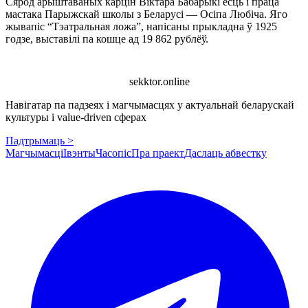
Сярод арыштаваных карцін Віктара Бабарыкі ёсць і праца
мастака Парыжскай школы з Беларусі — Осіпа Любіча. Яго
жывапіс “Тэатральная ложа”, напісаны прыкладна ў 1925
годзе, выставілі па кошце ад 19 862 рублёў.
sekktor.online
Навігатар па падзеях і магчымасцях у актуальнай беларускай
культуры і value-driven сферах
Падтрымаць >
Магчымасці
Івэнты
Часопіс
Пра праект
Даслаць абвестку