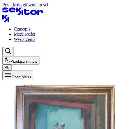
Przejdź do głównej treści
Czasopis
Możliwości
Wydarzenia
Przełącz motyw
PL
Open Menu