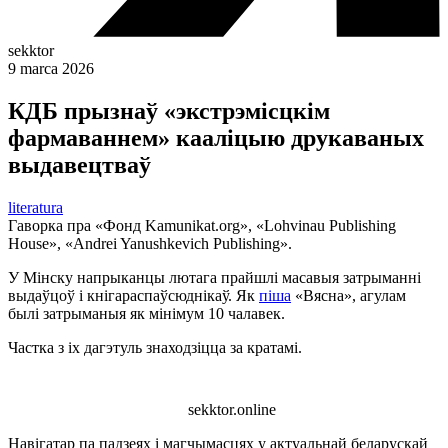
sekktor
9 marca 2026
КДБ прызнаў «экстрэмісцкім
фармаваннем» кааліцыю друкаваных
выдавецтваў
literatura
Гаворка пра «Фонд Kamunikat.org», «Lohvinau Publishing
House», «Andrei Yanushkevich Publishing».
У Мінску напрыканцы лютага прайшлі масавыя затрыманні
выдаўцоў і кнігараспаўсюднікаў. Як
піша
«Вясна», агулам
былі затрыманыя як мінімум 10 чалавек.
Частка з іх дагэтуль знаходзіцца за кратамі.
sekktor.online
Навігатар па падзеях і магчымасцях у актуальнай беларускай