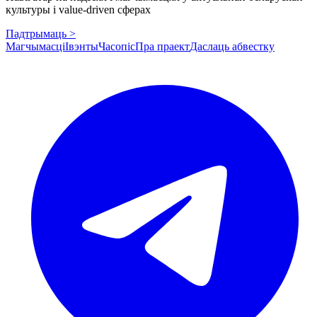
культуры і value-driven сферах
Падтрымаць >
Магчымасці
Івэнты
Часопіс
Пра праект
Даслаць абвестку