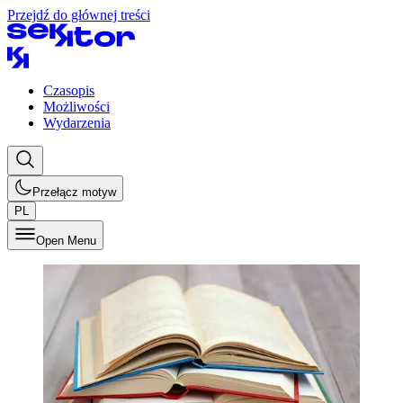
Przejdź do głównej treści
Czasopis
Możliwości
Wydarzenia
Przełącz motyw
PL
Open Menu