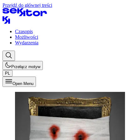
Przejdź do głównej treści
Czasopis
Możliwości
Wydarzenia
Przełącz motyw
PL
Open Menu