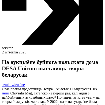
sekktor
2 września 2025
На аукцыёне буйнога польскага дома
DESA Unicum выставяць творы
беларусак
sztuki wizualne
Свае працы прадставяць Цемра і Анастасія Рыдлеўская. Як
піша
Сhrysalis Mag, гэта ўжо не першы раз, калі адзін з
найбуйнешых аукцыённых дамоў Польшчы звяртае увагу на
творы беларускіх мастачак. У 2022 годзе на аукцыёне была