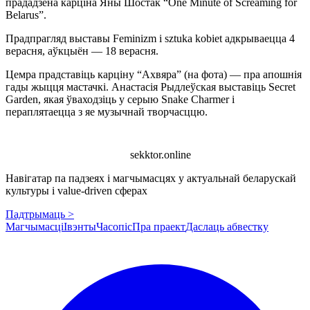
прададзена карціна Яны Шостак “One Minute of Screaming for
Belarus”.
Прадпрагляд выставы Feminizm i sztuka kobiet адкрываецца 4
верасня, аўкцыён — 18 верасня.
Цемра прадставіць карціну “Ахвяра” (на фота) — пра апошнія
гады жыцця мастачкі. Анастасія Рыдлеўская выставіць Secret
Garden, якая ўваходзіць у серыю Snake Charmer і
пераплятаецца з яе музычнай творчасццю.
sekktor.online
Навігатар па падзеях і магчымасцях у актуальнай беларускай
культуры і value-driven сферах
Падтрымаць >
Магчымасці
Івэнты
Часопіс
Пра праект
Даслаць абвестку