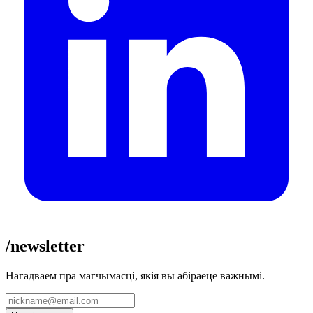
/newsletter
Нагадваем пра магчымасці, якія вы абіраеце важнымі.