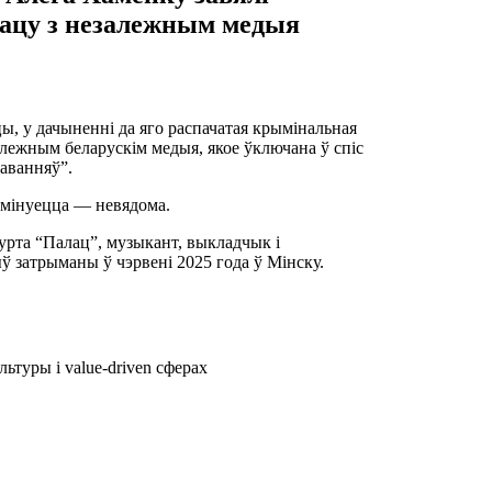
рацу з незалежным медыя
, у дачыненні да яго распачатая крымінальная
алежным беларускім медыя, якое ўключана ў спіс
маванняў”.
ымінуецца — невядома.
гурта “Палац”, музыкант, выкладчык і
 затрыманы ў чэрвені 2025 года ў Мінску.
ьтуры і value-driven сферах