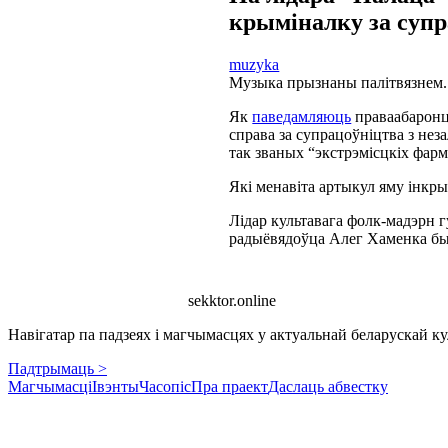
крыміналку за суп
muzyka
Музыка прызнаны палітвязнем.
Як
паведамляюць
праваабаронцы
справа за супрацоўніцтва з нез
так званых “экстрэмісцкіх фар
Які менавіта артыкул яму інкр
Лідар культавага фолк-мадэрн 
радыёвядоўца Алег Хаменка быў
sekktor.online
Навігатар па падзеях і магчымасцях у актуальнай беларускай кул
Падтрымаць >
Магчымасці
Івэнты
Часопіс
Пра праект
Даслаць абвестку