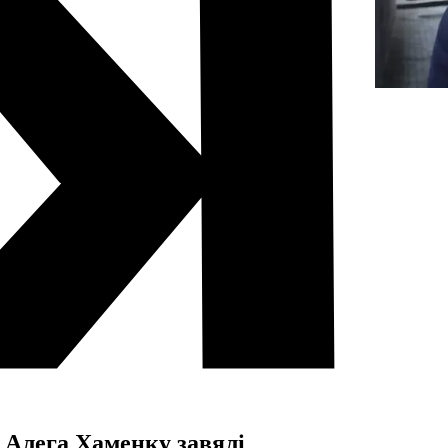
 Алега Хаменку завялі