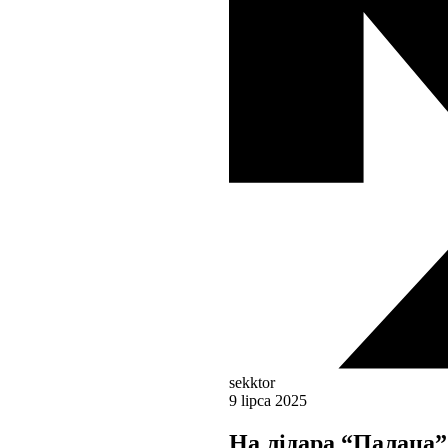
sekktor
9 lipca 2025
На лідара “Палаца”