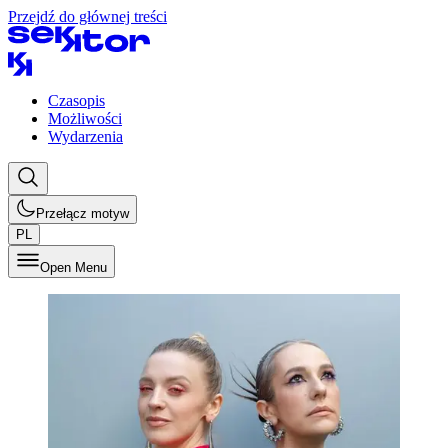
Przejdź do głównej treści
Czasopis
Możliwości
Wydarzenia
Przełącz motyw
PL
Open Menu