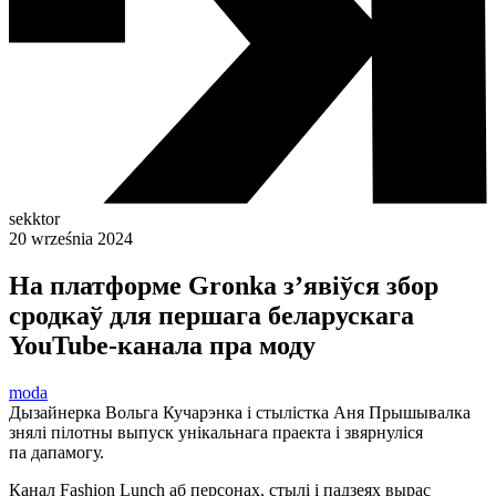
sekktor
20 września 2024
На платформе Gronka з’явіўся збор
сродкаў для першага беларускага
YouTube-канала пра моду
moda
Дызайнерка Вольга Кучарэнка і стылістка Аня Прышывалка
знялі пілотны выпуск унікальнага праекта і звярнуліся
па дапамогу.
Канал Fashion Lunch аб персонах, стылі і падзеях вырас