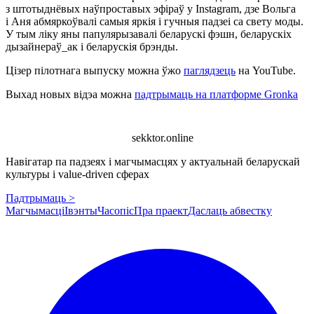
з штотыднёвых наўпроставых эфіраў у Instagram, дзе Вольга
і Аня абмяркоўвалі самыя яркія і гучныя падзеі са свету моды.
У тым ліку яны папулярызавалі беларускі фэшн, беларускіх
дызайнераў_ак і беларускія брэнды.
Цізер пілотнага выпуску можна ўжо
паглядзець
на YouTube.
Выхад новых відэа можна
падтрымаць на платформе Gronka
sekktor.online
Навігатар па падзеях і магчымасцях у актуальнай беларускай
культуры і value-driven сферах
Падтрымаць >
Магчымасці
Івэнты
Часопіс
Пра праект
Даслаць абвестку