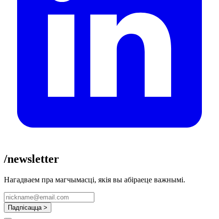
/newsletter
Нагадваем пра магчымасці, якія вы абіраеце важнымі.
Падпісацца >