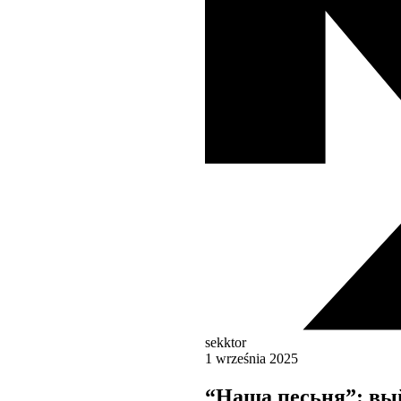
sekktor
1 września 2025
“Наша песьня”: вы