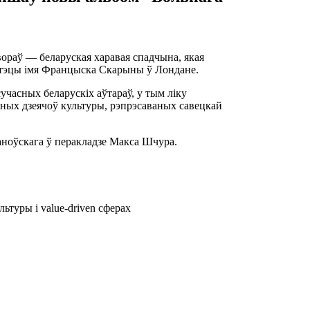
ораў — беларуская харавая спадчына, якая
іятэцы імя Францыска Скарыны ў Лондане.
сучасных беларускіх аўтараў, у тым ліку
ных дзеячоў культуры, рэпрэсаваных савецкай
ханоўскага ў перакладзе Макса Шчура.
ьтуры і value-driven сферах