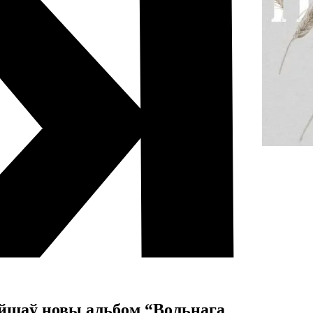
йшаў новы альбом “Вольнага