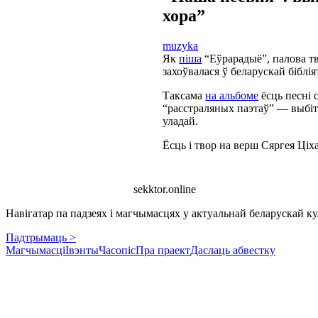
хора”
muzyka
Як
піша
“Еўрарадыё”, палова тв
захоўвалася ў беларускай бібл
Таксама
на альбоме
ёсць песні 
“расстраляных паэтаў” — выбіт
уладай.
Ёсць і твор на верш Сяргея Ці
sekktor.online
Навігатар па падзеях і магчымасцях у актуальнай беларускай кул
Падтрымаць >
Магчымасці
Івэнты
Часопіс
Пра праект
Даслаць абвестку