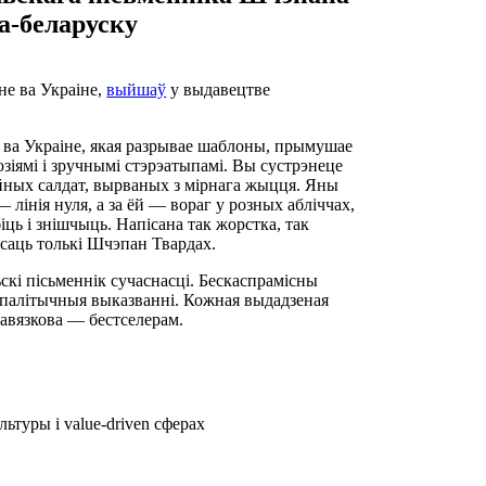
а-беларуску
не ва Украіне,
выйшаў
у выдавецтве
у ва Украіне, якая разрывае шаблоны, прымушае
юзіямі і зручнымі стэрэатыпамі. Вы сустрэнеце
чайных салдат, вырваных з мірнага жыцця. Яны
— лінія нуля, а за ёй — вораг у розных абліччах,
біць і знішчыць. Напісана так жорстка, так
пісаць толькі Шчэпан Твардах.
і пісьменнік сучаснасці. Бескаспрамісны
а палітычныя выказванні. Кожная выдадзеная
абавязкова — бестселерам.
ьтуры і value-driven сферах