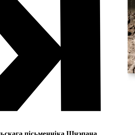
льскага пісьменніка Шчэпана