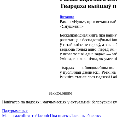
Твардаха выйшаў п
literatura
Раман «Нуль», прысвечаны вай
«Янушкевіч».
Бескапрамісная кніга пра вайн
развітацца з беспадстаўнымі іл
ў гэтай кнізе не герояў, а звы
ведаюць толькі адно: перад імі 
у якога толькі адна задача — за
ёміста, так лаканічна, як умее 
Твардах — найвядомейшы польск
ў публічнай дзейнасці. Рэзкі н
ім кніга станавілася падзеяй і 
sekktor.online
Навігатар па падзеях і магчымасцях у актуальнай беларускай кул
Падтрымаць >
Магчымасці
Івэнты
Часопіс
Пра праект
Даслаць абвестку