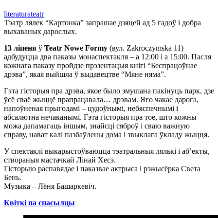
literatura
teatr
Тэатр лялек “Картонка” запрашае дзяцей ад 5 гадоў і добра
выхаваных дарослых.
13 ліпеня
ў
Teatr Nowe Formy
(вул. Zakroczymska 11)
адбудуцца два паказы монаспектакля – а 12:00 і а 15:00. Пасля
кожнага паказу пройдзе прэзентацыя кнігі “Беспрацоўнае
дрэва”, якая выйшла ў выдавецтве “Мяне няма”.
Гэта гісторыя пра дрэва, якое было змушана пакінуць парк, дзе
ўсё сваё жыццё прапрацавала… дрэвам. Яго чакае дарога,
напоўненая прыгодамі – цудоўнымі, небяспечнымі і
абсалютна нечаканымі. Гэта гісторыя пра тое, што кожны
можа дапамагаць іншым, знайсці сяброў і сваю важную
справу, нават калі пазбаўлены дома і звыклага ўкладу жыцця.
У спектаклі выкарыстоўваюцца тэатральныя лялькі і аб’екты,
створаныя мастачкай Лінай Хесэ.
Гісторыю распавядае і паказвае актрыса і рэжысёрка Света
Бень.
Музыка – Лёня Башаркевіч.
Квіткі па спасылцы