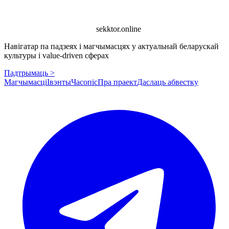
sekktor.online
Навігатар па падзеях і магчымасцях у актуальнай беларускай
культуры і value-driven сферах
Падтрымаць >
Магчымасці
Івэнты
Часопіс
Пра праект
Даслаць абвестку