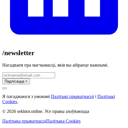
/newsletter
Нагадваем пра магчымасці, якія вы абіраеце важнымі.
Падпісацца >
Я пагаджаюся з умовамі
Палітыкі прыватнасці
і
Палітыкі
Cookies
.
© 2026 sekktor.online. Усе правы ахоўваюцца
Палітыка прыватнасці
Палітыка Cookies