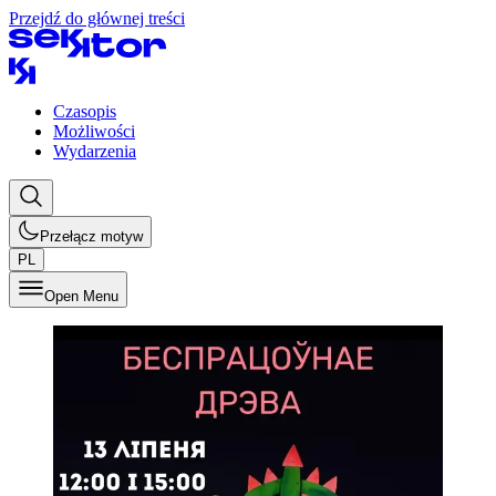
Przejdź do głównej treści
Czasopis
Możliwości
Wydarzenia
Przełącz motyw
PL
Open Menu