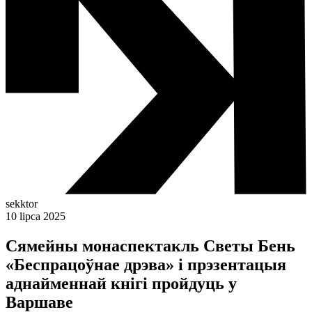
sekktor
10 lipca 2025
Сямейны монаспектакль Светы Бень
«Беспрацоўнае дрэва» і прэзентацыя
аднайменнай кнігі пройдуць у
Варшаве