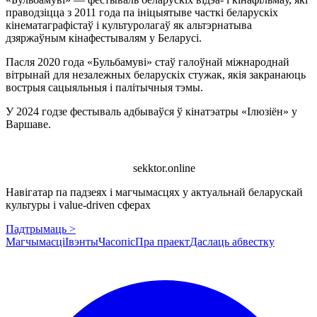
праводзіцца з 2011 года па ініцыятыве часткі беларускіх
кінематаграфістаў і культуролагаў як альтэрнатыва
дзяржаўным кінафестывалям у Беларусі.
Пасля 2020 года «Бульбамуві» стаў галоўнай міжнароднай
вітрынай для незалежных беларускіх стужак, якія закранаюць
вострыя сацыяльныя і палітычныя тэмы.
У 2024 годзе фестываль адбываўся ў кінатэатры «Ілюзіён» у
Варшаве.
sekktor.online
Навігатар па падзеях і магчымасцях у актуальнай беларускай
культуры і value-driven сферах
Падтрымаць >
Магчымасці
Івэнты
Часопіс
Пра праект
Даслаць абвестку