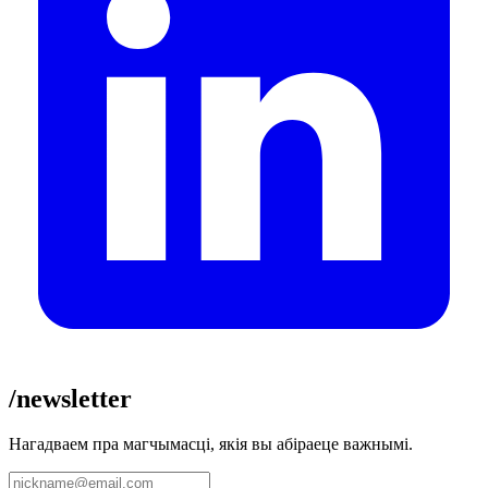
/newsletter
Нагадваем пра магчымасці, якія вы абіраеце важнымі.