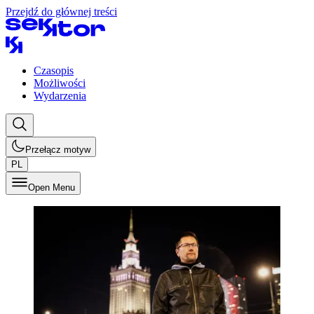
Przejdź do głównej treści
Czasopis
Możliwości
Wydarzenia
Przełącz motyw
PL
Open Menu