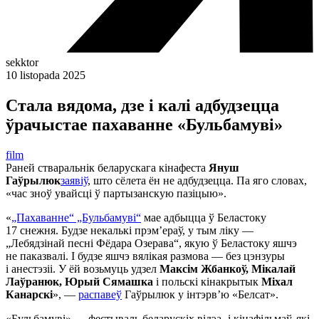
sekktor
10 listopada 2025
Стала вядома, дзе і калі адбудзецца
ўрачыстае пахаванне «Бульбамуві»
film
Раней стваральнік беларускага кінафеста
Януш
Гаўрылюк
заявіў
, што сёлета ён не адбудзецца. Па яго словах,
«час зноў увайсці ў партызанскую пазіцыю».
«
„Пахаванне“ „Бульбамуві“
мае адбыцца ў Беластоку
17 снежня. Будзе некалькі прэм’ераў, у тым ліку —
„Лебядзінай песні Фёдара Озерава“, якую ў Беластоку яшчэ
не паказвалі. І будзе яшчэ вялікая размова — без цэнзуры
і анестэзіі. У ёй возьмуць удзел
Максім Жбанкоў, Мікалай
Лаўранюк, Юрый Сямашка
і польскі кінакрытык
Міхал
Канарскі
», —
распавеў
Гаўрылюк у інтэрв’ю «Белсат».
«Бульбамуві» — фестываль беларускіх відэа- і кінафільмаў, які