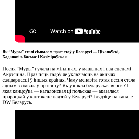
Як “Муры” сталі сімвалам пратэстаў у Беларусі — Ціханоўскі,
Хадановіч, Космас і Казіміроўская
Песня “Муры” гучала на мітынгах, у машынах і пад сценамі
Акрэсціна. Праз пяць гадоў яе ўключаюць на акцыях
салідарнасці ў іншых краінах. Чаму менавіта гэтая песня стала
адным з сімвалаў пратэсту? Як узнікла беларуская версія? І
якая канцоўка — каталонская ці польская — аказалася
прароцкай у кантэксце падзей у Беларусі? Глядзіце на канале
DW Беларусь.