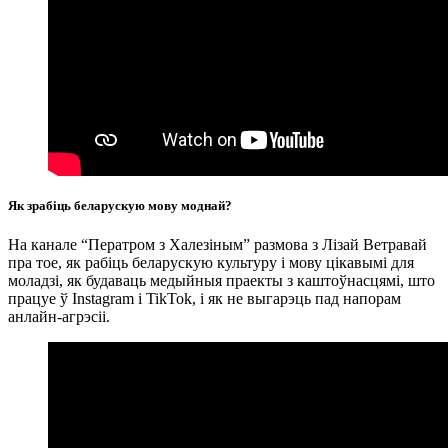
Як зрабіць беларускую мову моднай?
На канале “Ператром з Халезіным” размова з Лізай Ветравай
пра тое, як рабіць беларускую культуру і мову цікавымі для
моладзі, як будаваць медыйныя праекты з каштоўнасцямі, што
працуе ў Instagram і TikTok, і як не выгарэць пад напорам
анлайн-агрэсіі.