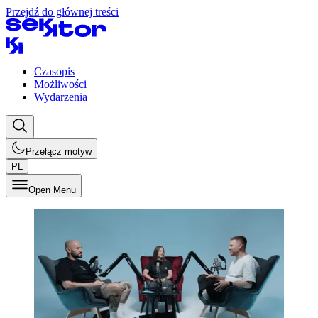
Przejdź do głównej treści
Czasopis
Możliwości
Wydarzenia
Przełącz motyw
PL
Open Menu