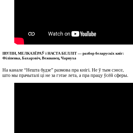
ІВУЛІН, МЕЛКАЗЁРАЎ і НАСТА БЕЛЛІТ — разбор беларускіх кніг:
Філіпенка, Бахарэвіч, Вежнавец, Чарнуха
На канале “Нешта будзе” размова пра кнігі. Не ў тым сэнсе,
што мы прачыталі ці не за гэтае лета, а пра працу ўсёй сферы.