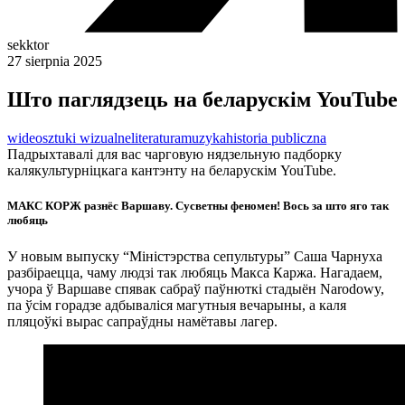
sekktor
27 sierpnia 2025
Што паглядзець на беларускім YouTube
wideo
sztuki wizualne
literatura
muzyka
historia publiczna
Падрыхтавалі для вас чарговую нядзельную падборку
калякультурніцкага кантэнту на беларускім YouTube.
МАКС КОРЖ разнёс Варшаву. Сусветны феномен! Вось за што яго так
любяць
У новым выпуску “Міністэрства сепультуры” Саша Чарнуха
разбіраецца, чаму людзі так любяць Макса Каржа. Нагадаем,
учора ў Варшаве спявак сабраў паўнюткі стадыён Narodowy,
па ўсім горадзе адбываліся магутныя вечарыны, а каля
пляцоўкі вырас сапраўдны намётавы лагер.