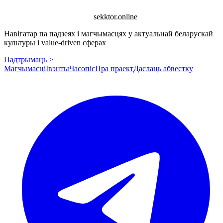
sekktor.online
Навігатар па падзеях і магчымасцях у актуальнай беларускай
культуры і value-driven сферах
Падтрымаць >
Магчымасці
Івэнты
Часопіс
Пра праект
Даслаць абвестку