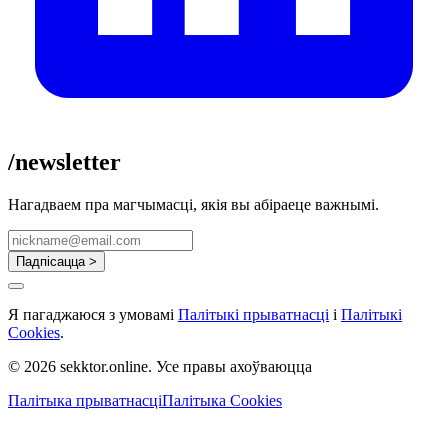
/newsletter
Нагадваем пра магчымасці, якія вы абіраеце важнымі.
Падпісацца >
Я пагаджаюся з умовамі
Палітыкі прыватнасці
і
Палітыкі
Cookies
.
© 2026 sekktor.online. Усе правы ахоўваюцца
Палітыка прыватнасці
Палітыка Cookies