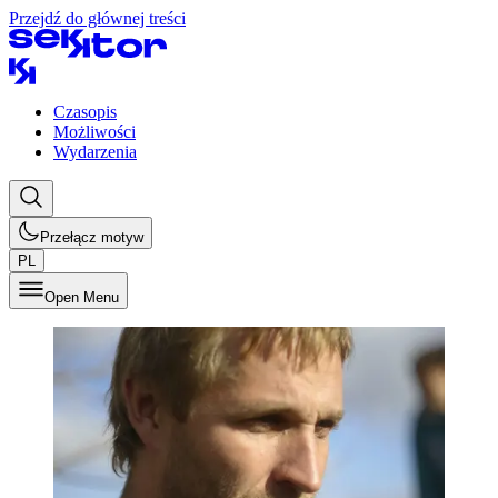
Przejdź do głównej treści
Czasopis
Możliwości
Wydarzenia
Przełącz motyw
PL
Open Menu