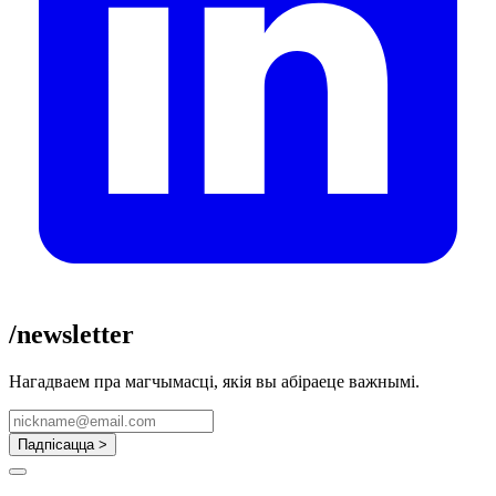
/newsletter
Нагадваем пра магчымасці, якія вы абіраеце важнымі.
Падпісацца >