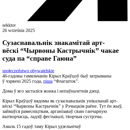
sekktor
26 września 2025
Сузаснавальнік знакамітай арт-
вёскі “Чырвоны Кастрычнік” чакае
суда па “справе Гаюна”
społeczeństwo obywatelskie
46-гадовы гамяльчанін Кірыл Краўцоў быў затрыманы
ў чэрвені 2025 года,
піша
“Флагшток”.
Дома ў яго засталіся жонка і непаўналетнія дзеці.
Кірыл Краўцоў вядомы як сузаснавальнік унікальнай арт-
вёскі “Чырвоны Кастрычнік” у Рэчыцкім раёне. Тут ён жыў,
займаўся рамесніцтвам, арганізаваў сваю ганчарную
вытворчасць, ладзіў фестывалі, творчыя сустрэчы.
Амаль 15 гадоў таму Кірыл удзельнічаў