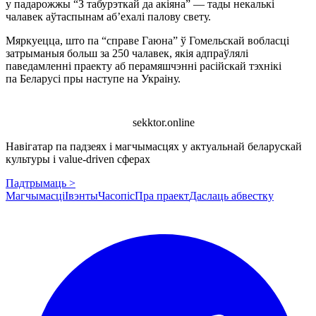
у падарожжы “З табурэткай да акіяна” — тады некалькі
чалавек аўтаспынам аб’ехалі палову свету.
Мяркуецца, што па “справе Гаюна” ў Гомельскай вобласці
затрыманыя больш за 250 чалавек, якія адпраўлялі
паведамленні праекту аб перамяшчэнні расійскай тэхнікі
па Беларусі пры наступе на Украіну.
sekktor.online
Навігатар па падзеях і магчымасцях у актуальнай беларускай
культуры і value-driven сферах
Падтрымаць >
Магчымасці
Івэнты
Часопіс
Пра праект
Даслаць абвестку