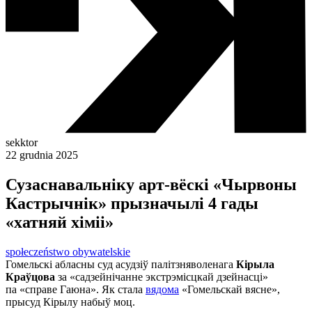
sekktor
22 grudnia 2025
Сузаснавальніку арт-вёскі «Чырвоны
Кастрычнік» прызначылі 4 гады
«хатняй хіміі»
społeczeństwo obywatelskie
Гомельскі абласны суд асудзіў палітзняволенага
Кірыла
Краўцова
за «садзейнічанне экстрэмісцкай дзейнасці»
па «справе Гаюна». Як стала
вядома
«Гомельскай вясне»,
прысуд Кірылу набыў моц.