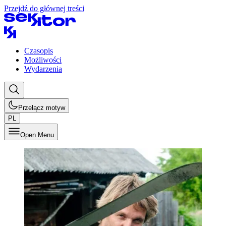
Przejdź do głównej treści
Czasopis
Możliwości
Wydarzenia
Przełącz motyw
PL
Open Menu