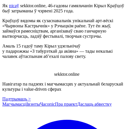
Як
пісаў
sekktor.online, 46-гадовы гамяльчанін Кірыл Краўцоў
быў затрыманы ў чэрвені 2025 года.
Краўцоў вядомы як сузаснавальнік унікальнай арт-вёскі
«Чырвоны Кастрычнік» у Рэчыцкім раёне. Тут ён жыў,
займаўся рамесніцтвам, арганізаваў сваю ганчарную
вытворчасць, ладзіў фестывалі, творчыя сустрэчы.
Амаль 15 гадоў таму Кірыл удзельнічаў
у падарожжы «З табурэткай да акіяна» — тады некалькі
чалавек аўтаспынам аб’ехалі палову свету.
sekktor.online
Навігатар па падзеях і магчымасцях у актуальнай беларускай
культуры і value-driven сферах
Падтрымаць >
Магчымасці
Івэнты
Часопіс
Пра праект
Даслаць абвестку