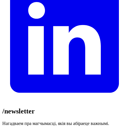
/newsletter
Нагадваем пра магчымасці, якія вы абіраеце важнымі.