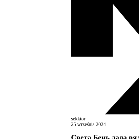
sekktor
25 września 2024
Света Бень дала вя