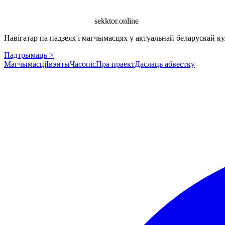
sekktor.online
Навігатар па падзеях і магчымасцях у актуальнай беларускай кул
Падтрымаць >
Магчымасці
Івэнты
Часопіс
Пра праект
Даслаць абвестку