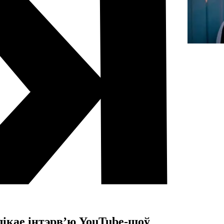
лікае інтэрв’ю YouTube-шоў