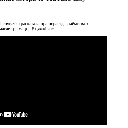
 спявачка расказала пра пераезд, знаёмства з
амагае трымацца ў цяжкі час.