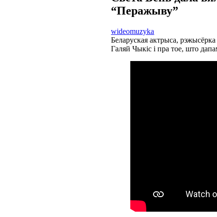
“Перажыву”
wideo
muzyka
Беларуская актрыса, рэжысёрка і
Галяй Чыкіс і пра тое, што дап