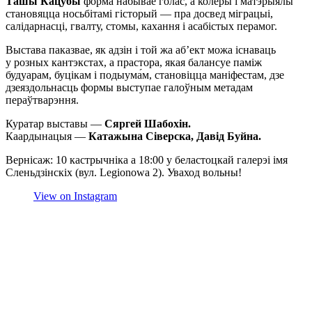
Ташы Кацубы
форма набывае голас, а колеры і матэрыялы
становяцца носьбітамі гісторый — пра досвед міграцыі,
салідарнасці, гвалту, стомы, кахання і асабістых перамог.
Выстава паказвае, як адзін і той жа аб’ект можа існаваць
у розных кантэкстах, а прастора, якая балансуе паміж
будуарам, буцікам і подыума́м, становіцца маніфестам, дзе
дзеяздольнасць формы выступае галоўным метадам
пераўтварэння.
Куратар выставы —
Сяргей Шабохін.
Каардынацыя —
Катажына Сіверска, Давід Буйна.
Вернісаж: 10 кастрычніка а 18:00 у беластоцкай галерэі імя
Сленьдзінскіх (вул. Legionowa 2). Уваход вольны!
View on Instagram