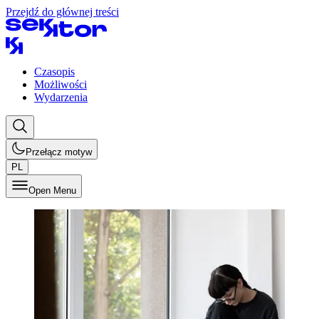
Przejdź do głównej treści
Czasopis
Możliwości
Wydarzenia
Przełącz motyw
PL
Open Menu