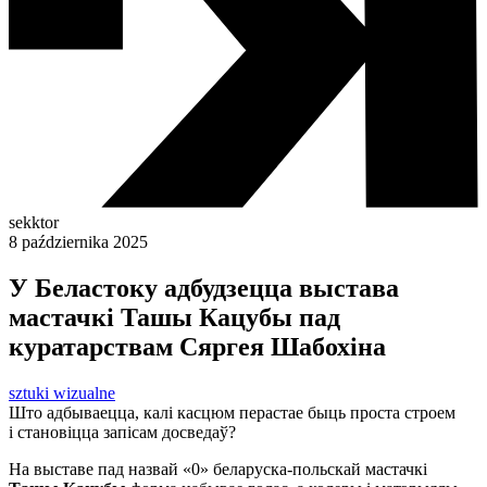
sekktor
8 października 2025
У Беластоку адбудзецца выстава
мастачкі Ташы Кацубы пад
куратарствам Сяргея Шабохіна
sztuki wizualne
Што адбываецца, калі касцюм перастае быць проста строем
і становіцца запісам досведаў?
На выставе пад назвай «0» беларуска-польскай мастачкі