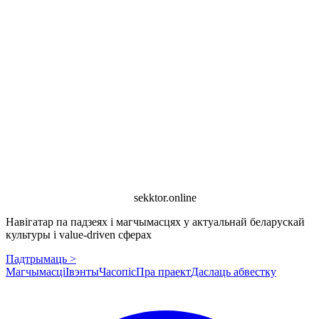
sekktor.online
Навігатар па падзеях і магчымасцях у актуальнай беларускай
культуры і value-driven сферах
Падтрымаць >
Магчымасці
Івэнты
Часопіс
Пра праект
Даслаць абвестку