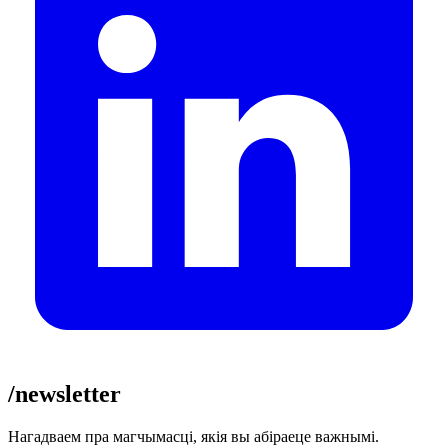
/newsletter
Нагадваем пра магчымасці, якія вы абіраеце важнымі.