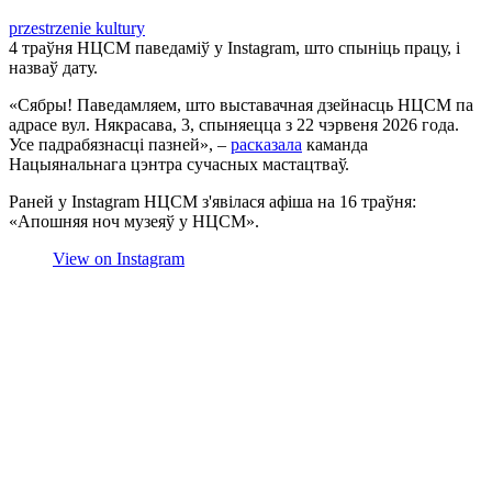
przestrzenie kultury
4 траўня НЦСМ паведаміў у Instagram, што спыніць працу, і
назваў дату.
«Сябры! Паведамляем, што выставачная дзейнасць НЦСМ па
адрасе вул. Някрасава, 3, спыняецца з 22 чэрвеня 2026 года.
Усе падрабязнасці пазней», –
расказала
каманда
Нацыянальнага цэнтра сучасных мастацтваў.
Раней у Instagram НЦСМ з'явілася афіша на 16 траўня:
«Апошняя ноч музеяў у НЦСМ».
View on Instagram