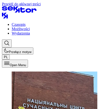
Przejdź do głównej treści
Czasopis
Możliwości
Wydarzenia
Przełącz motyw
PL
Open Menu