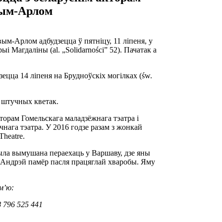
вым-Арлом
ым-Арлом адбудзецца ў пятніцу, 11 ліпеня, у
 Магдаліны (al. „Solidarności” 52). Пачатак а
ецца 14 ліпеня на Брудноўскіх могілках (św.
 штучных кветак.
орам Гомельскага маладзёжнага тэатра і
нага тэатра. У 2016 годзе разам з жонкай
Theatre.
была вымушана пераехаць у Варшаву, дзе яны
. Андрэй памёр пасля працяглай хваробы. Яму
м’ю:
 796 525 441