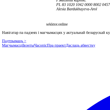
Рэквізіты карткі:
PL 83 1020 1042 0000 8002 0457
Alesia Bardukhayeva-Arol
sekktor.online
Навігатар па падзеях і магчымасцях у актуальнай беларускай кул
Падтрымаць >
Магчымасці
Івэнты
Часопіс
Пра праект
Даслаць абвестку