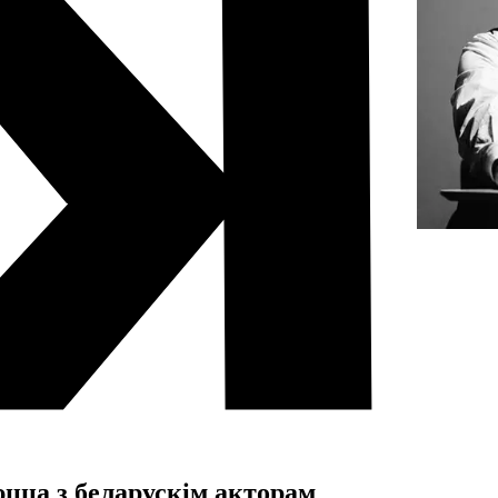
цца з беларускім акторам