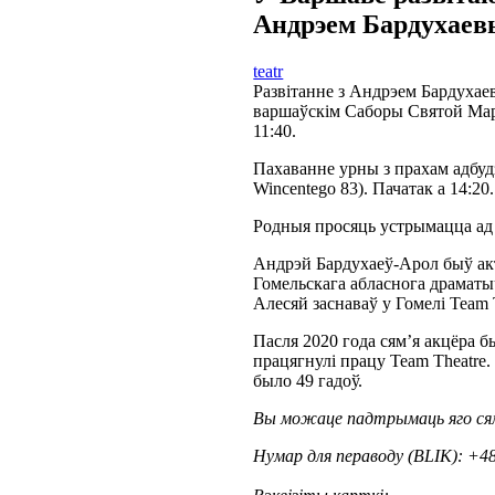
Андрэем Бардухае
teatr
Развітанне з Андрэем Бардухаев
варшаўскім Саборы Святой Марыі
11:40.
Пахаванне урны з прахам адбудз
Wincentego 83). Пачатак а 14:20.
Родныя просяць устрымацца ад
Андрэй Бардухаеў-Арол быў акт
Гомельскага абласнога драматыч
Алесяй заснаваў у Гомелі Team 
Пасля 2020 года сям’я акцёра 
працягнулі працу Team Theatre
было 49 гадоў.
Вы можаце падтрымаць яго ся
Нумар для пераводу (BLIK): +48