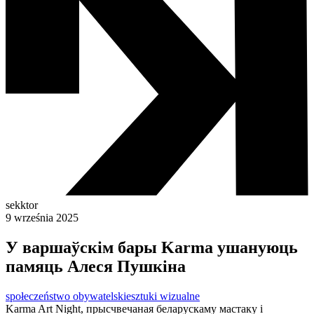
sekktor
9 września 2025
У варшаўскім бары Karma ушануюць
памяць Алеся Пушкіна
społeczeństwo obywatelskie
sztuki wizualne
Karma Art Night, прысчвечаная беларускаму мастаку і