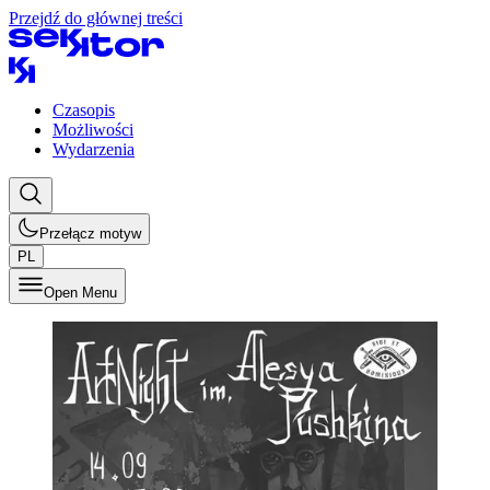
Przejdź do głównej treści
Czasopis
Możliwości
Wydarzenia
Przełącz motyw
PL
Open Menu