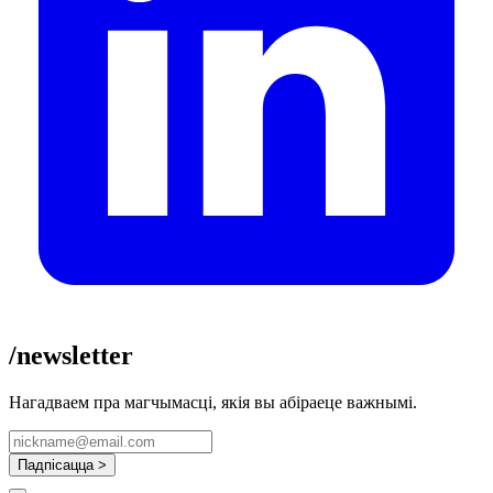
/newsletter
Нагадваем пра магчымасці, якія вы абіраеце важнымі.
Падпісацца >