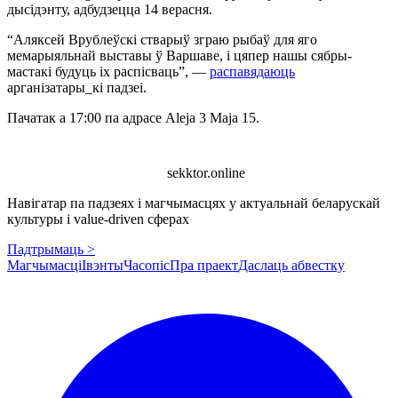
дысідэнту, адбудзецца 14 верасня.
“Аляксей Врублеўскі стварыў зграю рыбаў для яго
мемарыяльнай выставы ў Варшаве, і цяпер нашы сябры-
мастакі будуць іх распісваць”, —
распавядаюць
арганізатары_кі падзеі.
Пачатак а 17:00 па адрасе Aleja 3 Maja 15.
sekktor.online
Навігатар па падзеях і магчымасцях у актуальнай беларускай
культуры і value-driven сферах
Падтрымаць >
Магчымасці
Івэнты
Часопіс
Пра праект
Даслаць абвестку