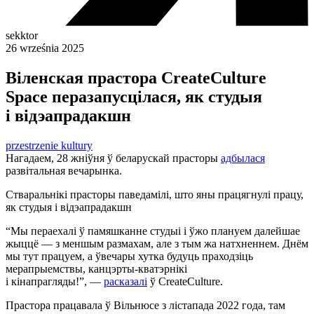
sekktor
26 września 2025
Віленская прастора CreateCulture
Space перазапусцілася, як студыя
і відэапрадакшн
przestrzenie kultury
Нагадаем, 28 жніўня ў беларускай прасторы
адбылася
развітальная вечарынка.
Стваральнікі прасторы паведамілі, што яны працягнулі працу,
як студыя і відэапрадакшн
“Мы пераехалі ў памяшканне студыі і ўжо плануем далейшае
жыццё — з меншым размахам, але з тым жа натхненнем. Днём
мы тут працуем, а ўвечары хутка будуць праходзіць
мерапрыемствы, канцэрты-кватэрнікі
і кінапрагляды!”, —
расказалі
ў CreateCulture.
Прастора працавала ў Вільнюсе з лістапада 2022 года, там