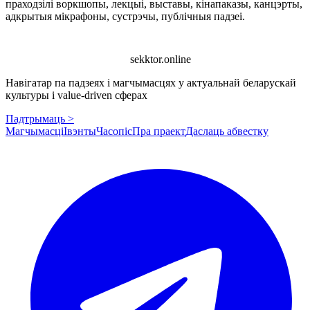
праходзілі воркшопы, лекцыі, выставы, кінапаказы, канцэрты,
адкрытыя мікрафоны, сустрэчы, публічныя падзеі.
sekktor.online
Навігатар па падзеях і магчымасцях у актуальнай беларускай
культуры і value-driven сферах
Падтрымаць >
Магчымасці
Івэнты
Часопіс
Пра праект
Даслаць абвестку