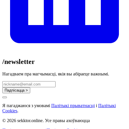
/newsletter
Нагадваем пра магчымасці, якія вы абіраеце важнымі.
Падпісацца >
Я пагаджаюся з умовамі
Палітыкі прыватнасці
і
Палітыкі
Cookies
.
© 2026 sekktor.online. Усе правы ахоўваюцца