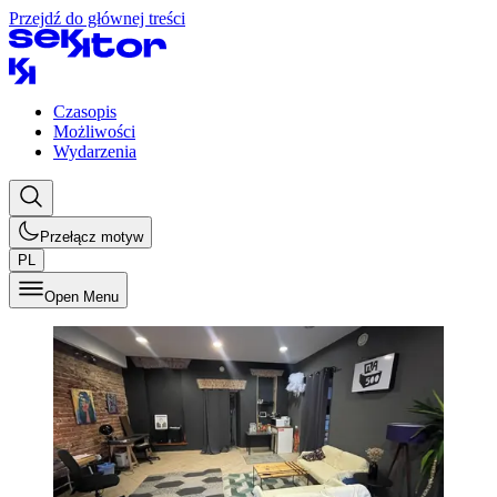
Przejdź do głównej treści
Czasopis
Możliwości
Wydarzenia
Przełącz motyw
PL
Open Menu