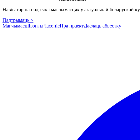
Навігатар па падзеях і магчымасцях у актуальнай беларускай кул
Падтрымаць >
Магчымасці
Івэнты
Часопіс
Пра праект
Даслаць абвестку