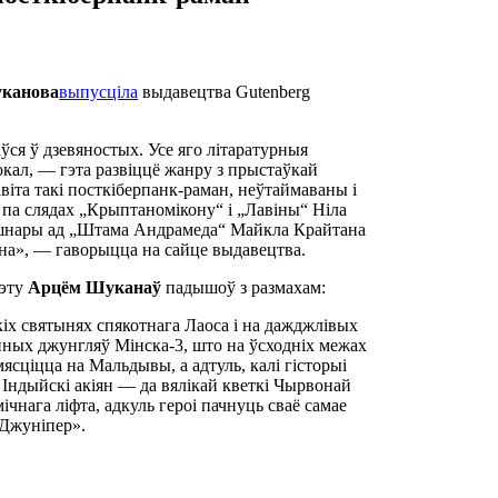
канова
выпусціла
выдавецтва Gutenberg
ўся ў дзевяностых. Усе яго літаратурныя
окал, — гэта развіццё жанру з прыстаўкай
віта такі посткіберпанк-раман, неўтаймаваны і
 па слядах „Крыптаномікону“ і „Лавіны“ Ніла
 шнары ад „Штама Андрамеда“ Майкла Крайтана
ана», — гаворыцца на сайце выдавецтва.
жэту
Арцём Шуканаў
падышоў з размахам:
іх святынях спякотнага Лаоса і на дажджлівых
онных джунгляў Мінска-3, што на ўсходніх межах
ясціцца на Мальдывы, а адтуль, калі гісторыі
з Індыйскі акіян — да вялікай кветкі Чырвонай
чнага ліфта, адкуль героі пачнуць сваё самае
 Джуніпер».