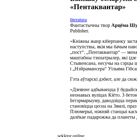
«Пентаквантар»
literatura
Фантастычны твор
Арцёма Шу
Publisher.
«Кніжны жанр кіберпанку заста
наступствы, якія мы бачым нав
„пост“. „Пентаквантар“ — мена
маштабны тэхнатрылер, які ідзе
Стывенсана, несучы на сэрцы
і „Нэйрамансера“ Уільяма Гібс
Гэта аўтарскі дэбют, але да сю
«Дзеянне адбываецца ў будыйск
неонавых вуліцах Кіёто. З бет
Інтэрмарыуму, даводзіцца перам
становіцца цесна на Зямлі, пра
Плюмерыі, ніжняй станцыі касмі
далёкае падарожжа да планеты
sekktor.online