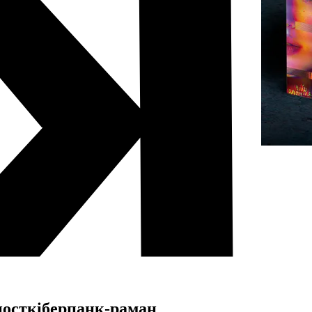
посткіберпанк-раман