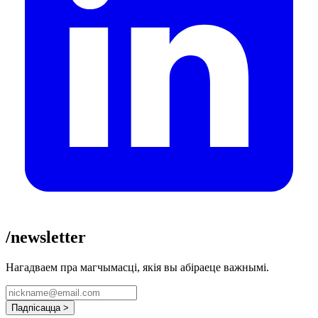
/newsletter
Нагадваем пра магчымасці, якія вы абіраеце важнымі.
Падпісацца >