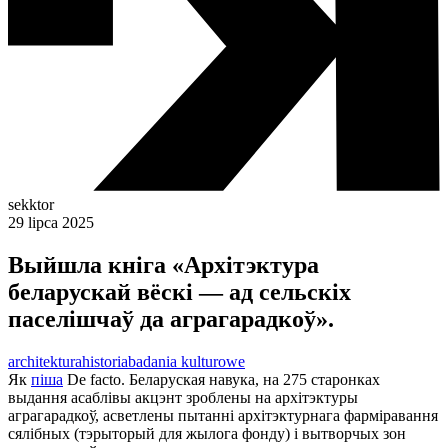
sekktor
29 lipca 2025
Выйшла кніга «Архітэктура
беларускай вёскі — ад сельскіх
паселішчаў да аграгарадкоў».
architektura
historia
badania kulturowe
Як
піша
De facto. Беларуская навука, на 275 старонках
выдання асаблівы акцэнт зроблены на архітэктуры
аграгарадкоў, асветлены пытанні архітэктурнага фарміравання
сялібных (тэрыторый для жылога фонду) і вытворчых зон