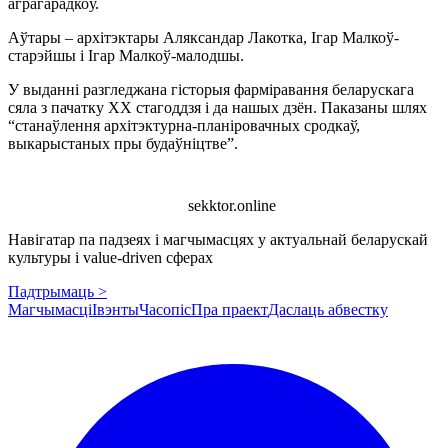
аграгарадкоў.
Аўтары – архітэктары Аляксандар Лакотка, Ігар Малкоў-
старэйшы і Ігар Малкоў-малодшы.
У выданні разгледжана гісторыя фарміравання беларускага
сяла з пачатку ХХ стагоддзя і да нашых дзён. Паказаны шлях
“станаўлення архітэктурна-планіровачных сродкаў,
выкарыстаных пры будаўніцтве”.
sekktor.online
Навігатар па падзеях і магчымасцях у актуальнай беларускай
культуры і value-driven сферах
Падтрымаць >
Магчымасці
Івэнты
Часопіс
Пра праект
Даслаць абвестку