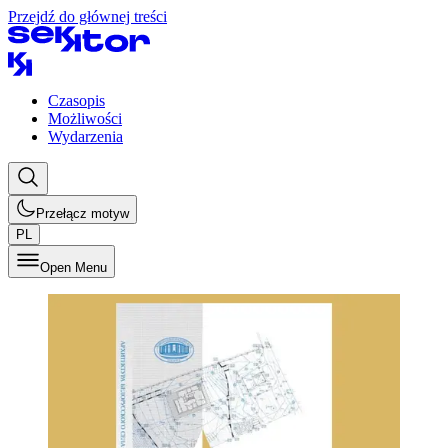
Przejdź do głównej treści
Czasopis
Możliwości
Wydarzenia
Przełącz motyw
PL
Open Menu