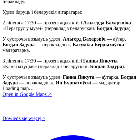
перакладу.
Удзел бяруць і беларускія літаратары:
2 ліпеня а 17:30 — прэзентацыя кнігі
Альгерда Бахарэвіча
«Ператрус у музеі» (пераклад з беларускай:
Богдан Задура
).
У сустрэчы возьмуць удзел:
Альгерд Бахарэвіч
— аўтар,
Богдан Задура
— перакладчык,
Багуміла Бердыхоўска
—
мадэратарка.
3 ліпеня а 17:30 — прэзентацыя кнігі
Ганны Янкуты
«Канстытуцыя» (пераклад з беларускай:
Богдан Задура
).
У сустрэчы возьмуць удзел:
Ганна Янкута
— аўтарка,
Богдан
Задура
— перакладчык,
Ян Бурнатоўскі
— мадэратар.
Loading map…
Open in Google Maps ↗
Dowiedz się więcej >