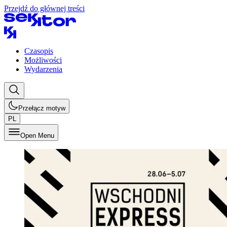
Przejdź do głównej treści
Czasopis
Możliwości
Wydarzenia
Przełącz motyw
PL
Open Menu