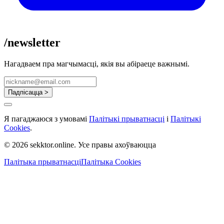
/newsletter
Нагадваем пра магчымасці, якія вы абіраеце важнымі.
Падпісацца >
Я пагаджаюся з умовамі
Палітыкі прыватнасці
і
Палітыкі
Cookies
.
© 2026 sekktor.online. Усе правы ахоўваюцца
Палітыка прыватнасці
Палітыка Cookies