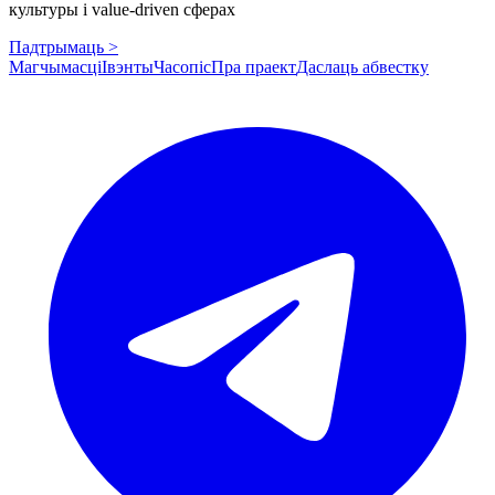
культуры і value-driven сферах
Падтрымаць >
Магчымасці
Івэнты
Часопіс
Пра праект
Даслаць абвестку