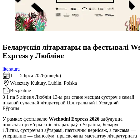
Беларускія літаратары на фестывалі W
Express у Любліне
literatura
1 — 5 lipca 2026
(
minęło
)
Warsztaty Kultury,
Lublin, Polska
Bezpłatnie
З 1 па 5 ліпеня Люблін 13-ы раз стане месцам сустрэч з самай
цікавай сучаснай літаратурай Цэнтральнай і Усходняй
Еўропы.
У рамках фестывалю
Wschodni Express 2026
адбудуцца
польскія прэм’еры кніг літаратараў з Украіны, Беларусі
і Літвы, сустрэчы з аўтарамі, паэтычны вернісаж, а таксама —
упершыню — сімпозіум, прысвечаны мастацтву літаратурнага