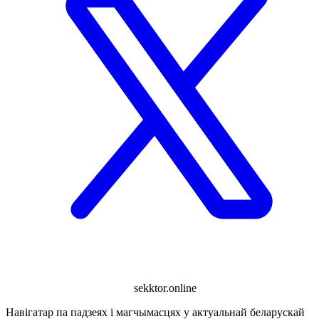
sekktor.online
Навігатар па падзеях і магчымасцях у актуальнай беларускай