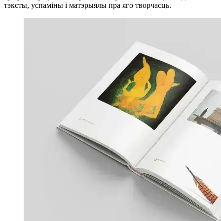
тэксты, успаміны і матэрыялы пра яго творчасць.