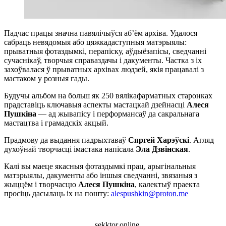
Падчас працы значна павялічыўся аб’ём архіва. Удалося
сабраць невядомыя або цяжкадаступныя матэрыялы:
прыватныя фотаздымкі, перапіску, аўдыёзапісы, сведчанні
сучаснікаў, творчыя справаздачы і дакументы. Частка з іх
захоўвалася ў прыватных архівах людзей, якія працавалі з
мастаком у розныя гады.
Будучы альбом на больш як 250 вялікафарматных старонках
прадставіць ключавыя аспекты мастацкай дзейнасці
Алеся
Пушкіна
— ад жывапісу і перформансаў да сакральнага
мастацтва і грамадскіх акцый.
Прадмову да выдання падрыхтаваў
Сяргей Харэўскі
. Агляд
духоўнай творчасці імастака напісала
Эла Дзвінская
.
Калі вы маеце якасныя фотаздымкі прац, арыгінальныя
матэрыялы, дакументы або іншыя сведчанні, звязаныя з
жыццём і творчасцю
Алеся Пушкіна
, калектыў праекта
просіць дасылаць іх на пошту:
alespushkin@proton.me
sekktor.online