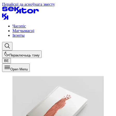
Перайсці да асноўнага зместу
Часопіс
Магчымасці
Івэнты
Пераключыць тэму
BE
Open Menu