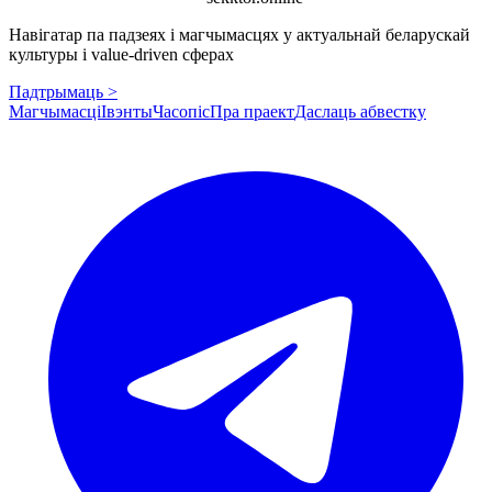
Навігатар па падзеях і магчымасцях у актуальнай беларускай
культуры і value-driven сферах
Падтрымаць >
Магчымасці
Івэнты
Часопіс
Пра праект
Даслаць абвестку