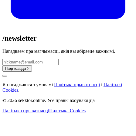
/newsletter
Нагадваем пра магчымасці, якія вы абіраеце важнымі.
Падпісацца >
Я пагаджаюся з умовамі
Палітыкі прыватнасці
і
Палітыкі
Cookies
.
© 2026 sekktor.online. Усе правы ахоўваюцца
Палітыка прыватнасці
Палітыка Cookies