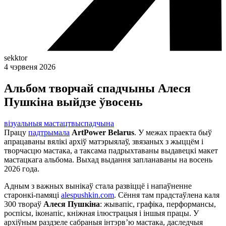
sekktor
4 чэрвеня 2026
Альбом творчай спадчыны Алеся
Пушкіна выйдзе ўвосень
візуальныя мастацтвы
спадчына
Працу
падтрымала
ArtPower Belarus
. У межах праекта быў
апрацаваны вялікі архіў матэрыялаў, звязаных з жыццём і
творчасцю мастака, а таксама падрыхтаваны выдавецкі макет
мастацкага альбома. Выхад выдання запланаваны на восень
2026 года.
Адным з важных вынікаў стала развіццё і напаўненне
старонкі-памяці
alespushkin.com
. Сёння там прадстаўлена каля
300 твораў
Алеся Пушкіна
: жывапіс, графіка, перформансы,
роспісы, іконапіс, кніжная ілюстрацыя і іншыя працы. У
архіўным раздзеле сабраныя інтэрв’ю мастака, даследчыя