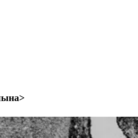
чына
>