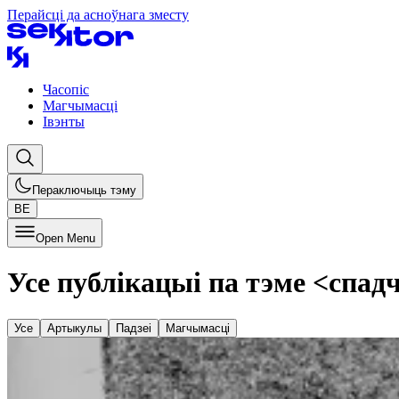
Перайсці да асноўнага зместу
Часопіс
Магчымасці
Івэнты
Пераключыць тэму
BE
Open Menu
Усе публікацыі па тэме
<
спад
Усе
Артыкулы
Падзеі
Магчымасці