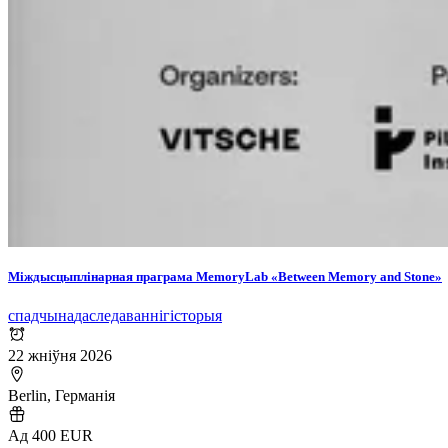
Міждысцыплінарная праграма MemoryLab «Between Memory and Stone»
спадчына
даследаванні
гісторыя
22 жніўня 2026
Berlin, Германія
Ад 400 EUR