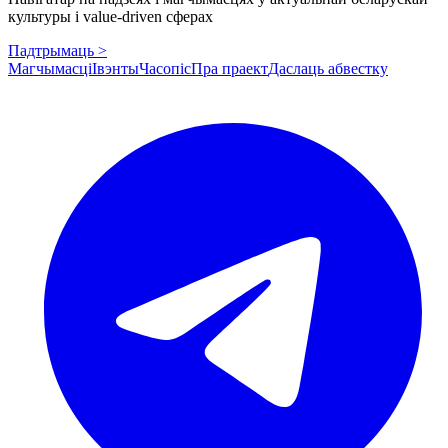
культуры і value-driven сферах
Падтрымаць >
Магчымасці
Івэнты
Часопіс
Пра праект
Даслаць абвестку