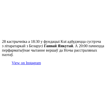
28 кастрычніка а 18:30 у фундацыі Kut адбудзецца сустрэча
з літаратаркай з Беларусі
Ганнай Янкутай
. А 20:00 пачнецца
перфарматыўнае чытанне вершаў да Ночы расстраляных
паэтаў.
View on Instagram