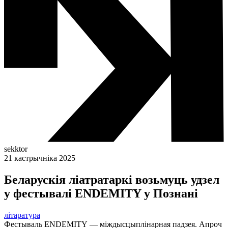
sekktor
21 кастрычніка 2025
Беларускія ліатратаркі возьмуць удзел
у фестывалі ENDEMITY у Познані
літаратура
Фестываль ENDEMITY — міждысцыплінарная падзея. Апроч