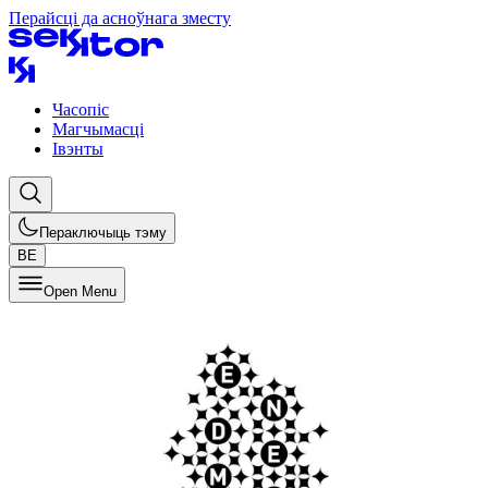
Перайсці да асноўнага зместу
Часопіс
Магчымасці
Івэнты
Пераключыць тэму
BE
Open Menu