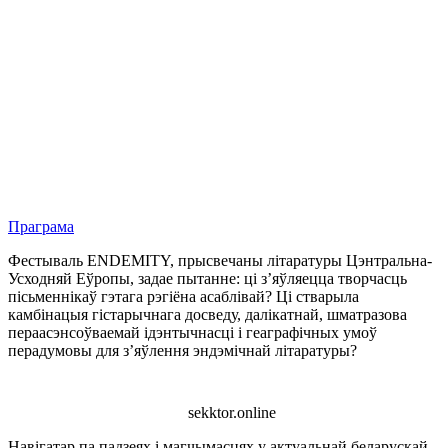
Праграма
Фестываль ENDEMITY, прысвечаны літаратуры Цэнтральна-
Усходняй Еўропы, задае пытанне: ці з’яўляецца творчасць
пісьменнікаў гэтага рэгіёна асаблівай? Ці стварыла
камбінацыя гістарычнага досведу, далікатнай, шматразова
пераасэнсоўваемай ідэнтычнасці і геаграфічных умоў
перадумовы для з’яўлення эндэмічнай літаратуры?
sekktor.online
Навігатар па падзеях і магчымасцях у актуальнай беларускай