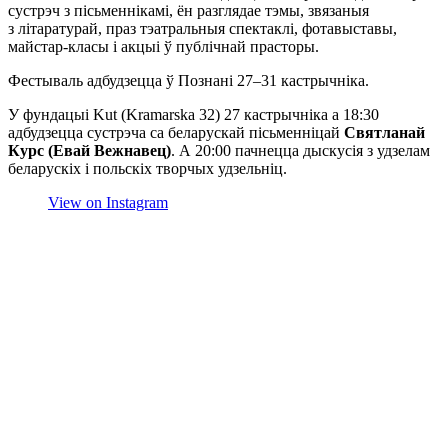
сустрэч з пісьменнікамі, ён разглядае тэмы, звязаныя
з літаратурай, праз тэатральныя спектаклі, фотавыставы,
майстар-класы і акцыі ў публічнай прасторы.
Фестываль адбудзецца ў Познані 27–31 кастрычніка.
У фундацыі Kut (Kramarska 32) 27 кастрычніка а 18:30
адбудзецца сустрэча са беларускай пісьменніцай
Святланай
Курc (Евай Вежнавец)
. А 20:00 пачнецца дыскусія з удзелам
беларускіх і польскіх творчых удзельніц.
View on Instagram