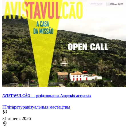
AVISTAVULCÃO — рэзідэнцыя на Азорскіх астравах
IT
літаратура
візуальныя мастацтвы
31 ліпеня 2026