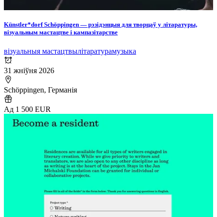
Künstler*dorf Schöppingen — рэзідэнцыя для творцаў у літаратуры,
візуальным мастацтве і кампазітарстве
візуальныя мастацтвы
літаратура
музыка
31 жніўня 2026
Schöppingen, Германія
Ад 1 500 EUR