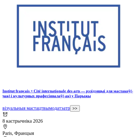
Institut français × Cité internationale des arts — рэзідэнцыі для мастакоў(-
чак) і культурных прафесіяналаў(-ак) у Парыжы
візуальныя мастацтвы
мода
тэатр
>>
8 кастрычніка 2026
Paris, Францыя