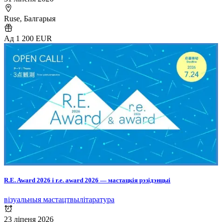
Ruse, Балгарыя
Ад 1 200 EUR
R.E. Award 2026 і r.e. award 2026 — мастацкія рэзідэнцыі
візуальныя мастацтвы
літаратура
23 ліпеня 2026