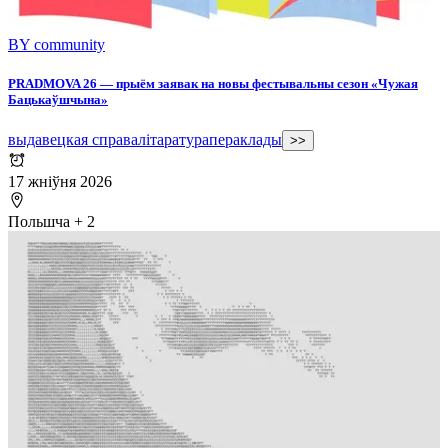
BY community
PRADMOVA 26 — прыём заявак на новы фестывальны сезон «Чужая
Бацькаўшчына»
выдавецкая справа
літаратура
пераклады
>>
17 жніўня 2026
Польшча
+
2