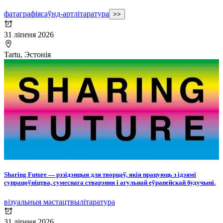
фатаграфія
саўнд-арт
літаратура
>>
31 ліпеня 2026
Tartu, Эстонія
Sharing Future — рэзідэнцыя для творцаў, якія працуюць з ідэямі
супрацоўніцтва, сумеснага стварэння і агульнай еўрапейскай будучыні.
візуальныя мастацтвы
літаратура
31 ліпеня 2026