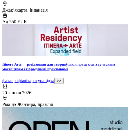
Джак’якарта, Інданезія
Ад 550 EUR
Itinera Arte — рэзідэнцыя для творцаў, якія працуюць з сучасным
мастацтвам і гібрыднымі практыкамі
фатаграфія
літаратура
відэа
>>
20 ліпеня 2026
Рыа-дэ-Жанэйра, Бразілія