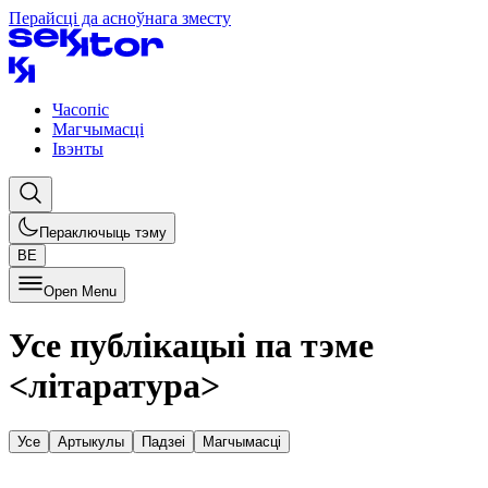
Перайсці да асноўнага зместу
Часопіс
Магчымасці
Івэнты
Пераключыць тэму
BE
Open Menu
Усе публікацыі па тэме
<
літаратура
>
Усе
Артыкулы
Падзеі
Магчымасці