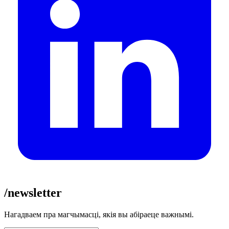
/newsletter
Нагадваем пра магчымасці, якія вы абіраеце важнымі.