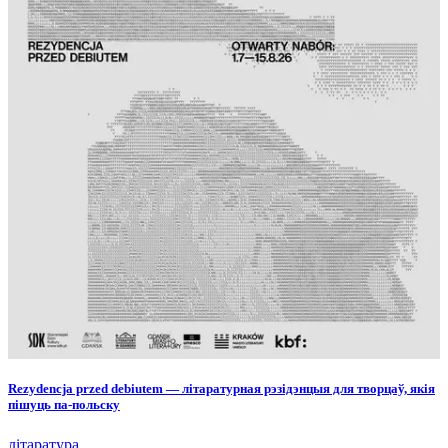
Rezydencja przed debiutem — літаратурная рэзідэнцыя для творцаў, якія
пішуць па-польску
літаратура