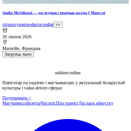
Studio Meridional — даследчыя і творчыя заезды ў Марсэлі
літаратура
кіно
фатаграфія
>>
20 ліпеня 2026
Marseille, Францыя
Загрузіць яшчэ
sekktor.online
Навігатар па падзеях і магчымасцях у актуальнай беларускай
культуры і value-driven сферах
Падтрымаць >
Магчымасці
Івэнты
Часопіс
Пра праект
Даслаць абвестку