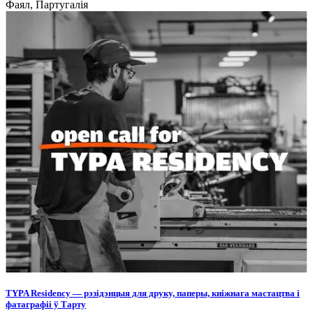
Фаял, Партугалія
TYPA Residency — рэзідэнцыя для друку, паперы, кніжнага мастацтва і
фатаграфіі ў Тарту