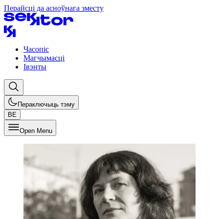
Перайсці да асноўнага зместу
Часопіс
Магчымасці
Івэнты
Пераключыць тэму
BE
Open Menu