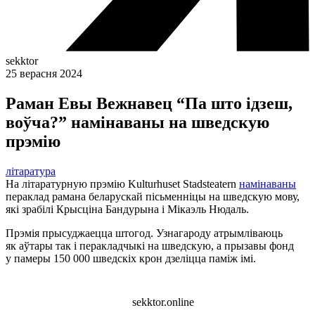
sekktor
25 верасня 2024
Раман Евы Вежнавец “Па што ідзеш,
воўча?” намінаваны на шведскую
прэмію
літаратура
На літаратурную прэмію Kulturhuset Stadsteatern
намінаваны
пераклад рамана беларускай пісьменніцы на шведскую мову,
які зрабілі Крысціна Бандурына і Мікаэль Нюдаль.
Прэмія прысуджаецца штогод. Узнагароду атрымліваюць
як аўтары так і перакладчыкі на шведскую, а прызавы фонд
у памеры 150 000 шведскіх крон дзеліцца паміж імі.
sekktor.online