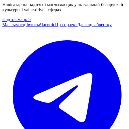
Навігатар па падзеях і магчымасцях у актуальнай беларускай
культуры і value-driven сферах
Падтрымаць >
Магчымасці
Івэнты
Часопіс
Пра праект
Даслаць абвестку