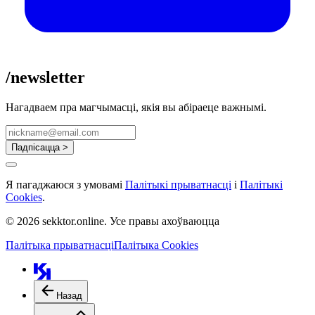
/newsletter
Нагадваем пра магчымасці, якія вы абіраеце важнымі.
Падпісацца >
Я пагаджаюся з умовамі
Палітыкі прыватнасці
і
Палітыкі
Cookies
.
© 2026 sekktor.online. Усе правы ахоўваюцца
Палітыка прыватнасці
Палітыка Cookies
Назад