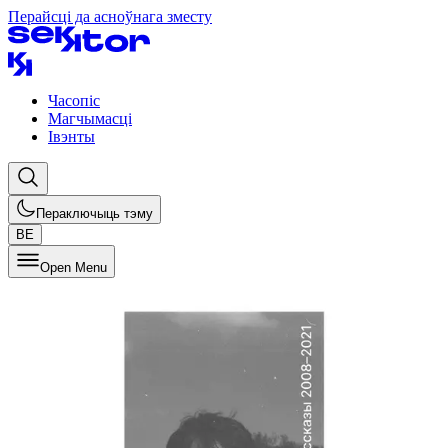
Перайсці да асноўнага зместу
Часопіс
Магчымасці
Івэнты
Пераключыць тэму
BE
Open Menu