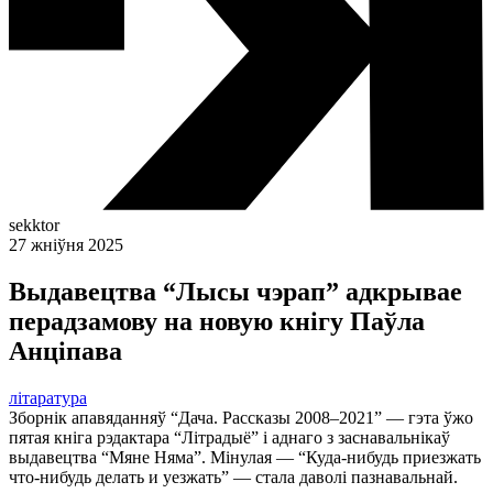
sekktor
27 жніўня 2025
Выдавецтва “Лысы чэрап” адкрывае
перадзамову на новую кнігу Паўла
Анціпава
літаратура
Зборнік апавяданняў “Дача. Рассказы 2008–2021” — гэта ўжо
пятая кніга рэдактара “Літрадыё” і аднаго з заснавальнікаў
выдавецтва “Мяне Няма”. Мінулая — “Куда-нибудь приезжать
что-нибудь делать и уезжать” — стала даволі пазнавальнай.