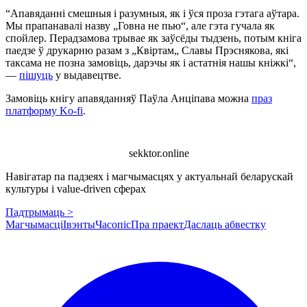
“Апавяданні смешныя і разумныя, як і ўся проза гэтага аўтара.
Мы прапанавалі назву „Говна не пью“, але гэта гучала як
спойлер. Перадзамова трывае як заўсёды тыдзень, потым кніга
паедзе ў друкарню разам з „Квіртам„ Славы Прэснякова, які
таксама не позна замовіць, дарэчы як і астатнія нашы кніжкі“,
—
пішуць
у выдавецтве.
Замовіць кнігу апавяданняў Паўла Анціпава можна
праз
платформу Ko-fi
.
sekktor.online
Навігатар па падзеях і магчымасцях у актуальнай беларускай
культуры і value-driven сферах
Падтрымаць >
Магчымасці
Івэнты
Часопіс
Пра праект
Даслаць абвестку