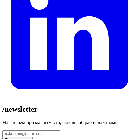
/newsletter
Нагадваем пра магчымасці, якія вы абіраеце важнымі.